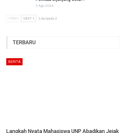
3 Agu 2026
PREV
NEXT
1 daripada 2
TERBARU
BERITA
Langkah Nyata Mahasiswa UNP Abadikan Jejak