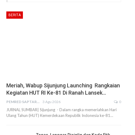
BERITA
Meriah, Wabup Sijunjung Launching Rangkaian
Kegiatan HUT RI Ke-81 Di Ranah Lansek…
PEMRED SAPTARIUS
3 Agu 2026
0
JURNAL SUMBAR| Sijunjung - Dalam rangka memeriahkan Hari
Ulang Tahun (HUT) Kemerdekaan Republik Indonesia ke-81…