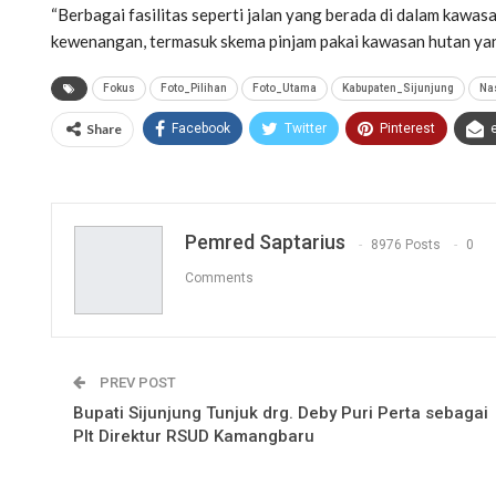
“Berbagai fasilitas seperti jalan yang berada di dalam kawas
kewenangan, termasuk skema pinjam pakai kawasan hutan yang
Fokus
Foto_Pilihan
Foto_Utama
Kabupaten_Sijunjung
Na
Share
Facebook
Twitter
Pinterest
Pemred Saptarius
8976 Posts
0
Comments
PREV POST
Bupati Sijunjung Tunjuk drg. Deby Puri Perta sebagai
Plt Direktur RSUD Kamangbaru