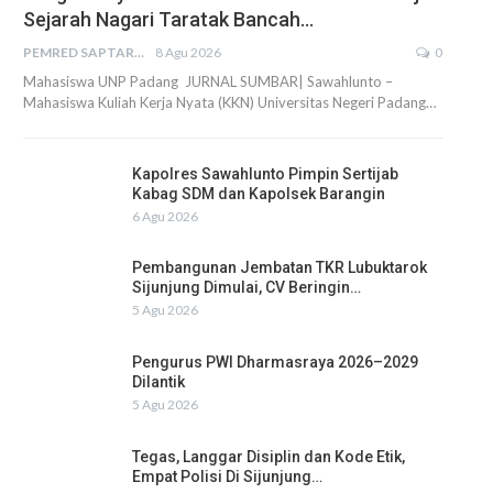
Sejarah Nagari Taratak Bancah…
PEMRED SAPTARIUS
8 Agu 2026
0
Mahasiswa UNP Padang JURNAL SUMBAR| Sawahlunto –
Mahasiswa Kuliah Kerja Nyata (KKN) Universitas Negeri Padang…
Kapolres Sawahlunto Pimpin Sertijab
Kabag SDM dan Kapolsek Barangin
6 Agu 2026
Pembangunan Jembatan TKR Lubuktarok
Sijunjung Dimulai, CV Beringin…
5 Agu 2026
Pengurus PWI Dharmasraya 2026–2029
Dilantik
5 Agu 2026
Tegas, Langgar Disiplin dan Kode Etik,
Empat Polisi Di Sijunjung…