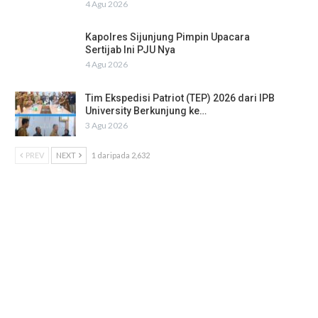
4 Agu 2026
Kapolres Sijunjung Pimpin Upacara
Sertijab Ini PJU Nya
4 Agu 2026
Tim Ekspedisi Patriot (TEP) 2026 dari IPB
University Berkunjung ke…
3 Agu 2026
PREV
NEXT
1 daripada 2,632