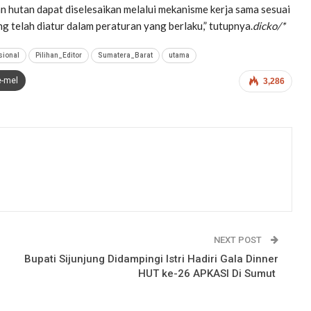
an hutan dapat diselesaikan melalui mekanisme kerja sama sesuai
 telah diatur dalam peraturan yang berlaku,” tutupnya.
dicko/*
sional
Pilihan_Editor
Sumatera_Barat
utama
e-mel
3,286
NEXT POST
Bupati Sijunjung Didampingi Istri Hadiri Gala Dinner
HUT ke-26 APKASI Di Sumut