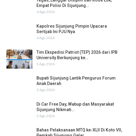
Tegas, Langgar Disiplin dan Kode Etik,
Empat Polisi Di Sijunjung…
4 Agu 2026
Kapolres Sijunjung Pimpin Upacara
Sertijab Ini PJU Nya
4 Agu 2026
Tim Ekspedisi Patriot (TEP) 2026 dari IPB
University Berkunjung ke…
3 Agu 2026
Bupati Sijunjung Lantik Pengurus Forum
Anak Daerah
3 Agu 2026
Di Car Free Day, Wabup dan Masyarakat
Sijunjung Nikmati…
3 Agu 2026
Bahas Pelaksanaan MTQ ke-XLII Di Koto VII,
Pemkab Sijunjung Gelar…