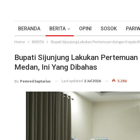
BERANDA
BERITA
OPINI
SOSOK
PARIW
Home
BERITA
Bupati Sijunjung Lakukan Pertemuan dengan Kepala B
Bupati Sijunjung Lakukan Pertemuan
Medan, Ini Yang Dibahas
Last updated
2 Jul 2026
3,286
By
Pemred Saptarius