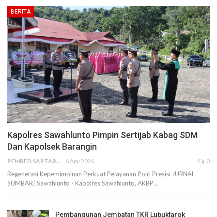
BERITA
Kapolres Sawahlunto Pimpin Sertijab Kabag SDM
Dan Kapolsek Barangin
PEMRED SAPTARIUS
6 Agu 2026
0
Regenerasi Kepemimpinan Perkuat Pelayanan Polri Presisi JURNAL
SUMBAR| Sawahlunto - Kapolres Sawahlunto, AKBP…
Pembangunan Jembatan TKR Lubuktarok