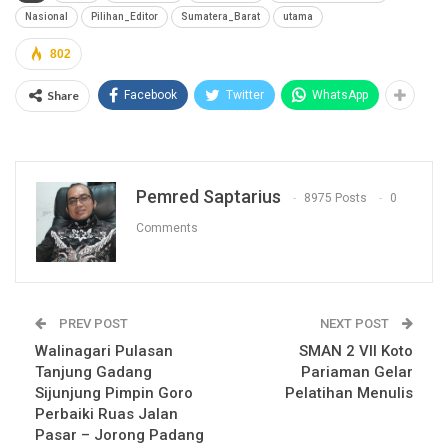
Nasional
Pilihan_Editor
Sumatera_Barat
utama
802
Share
Facebook
Twitter
WhatsApp
Pemred Saptarius
8975 Posts
0
Comments
PREV POST
NEXT POST
Walinagari Pulasan
SMAN 2 VII Koto
Tanjung Gadang
Pariaman Gelar
Sijunjung Pimpin Goro
Pelatihan Menulis
Perbaiki Ruas Jalan
Pasar – Jorong Padang