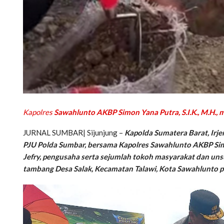
Kapolres
Sawahlunto AKBP Simon Yana Putra, S.I.K., M.H.
JURNAL SUMBAR| Sijunjung –
Kapolda Sumatera Barat, Irjen 
PJU Polda Sumbar, bersama Kapolres Sawahlunto AKBP Simon
Jefry, pengusaha serta sejumlah tokoh masyarakat dan u
tambang Desa Salak, Kecamatan Talawi, Kota Sawahlunto p