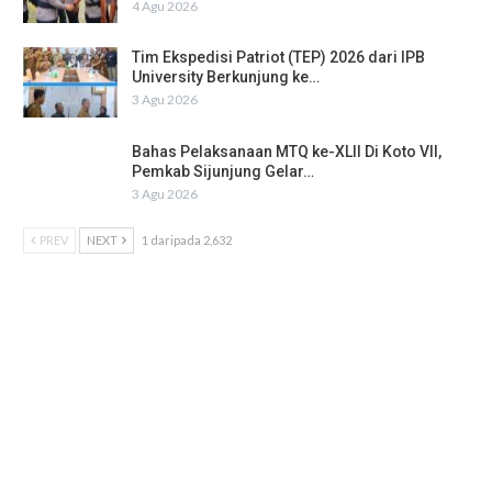
4 Agu 2026
Tim Ekspedisi Patriot (TEP) 2026 dari IPB
University Berkunjung ke…
3 Agu 2026
Bahas Pelaksanaan MTQ ke-XLII Di Koto VII,
Pemkab Sijunjung Gelar…
3 Agu 2026
PREV
NEXT
1 daripada 2,632