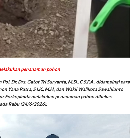
, melakukan penanaman pohon
Pol. Dr. Drs. Gatot Tri Suryanta, M.Si., C.S.F.A., didampingi para
 Yana Putra, S.I.K., M.H., dan Wakil Walikota Sawahlunto
nsur Forkopimda melakukan penanaman pohon dibekas
ada Rabu (24/6/2026).