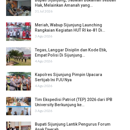
Bupati Sijunjung; Jabatan Bukanlah sebuah
Hak, Melainkan Amanah yang…
31 Jul 2026
Meriah, Wabup Sijunjung Launching
Rangkaian Kegiatan HUT RI ke-81 Di…
3 Agu 2026
Tegas, Langgar Disiplin dan Kode Etik,
Empat Polisi Di Sijunjung…
4 Agu 2026
Kapolres Sijunjung Pimpin Upacara
Sertijab Ini PJU Nya
4 Agu 2026
Tim Ekspedisi Patriot (TEP) 2026 dari IPB
University Berkunjung ke…
3 Agu 2026
Bupati Sijunjung Lantik Pengurus Forum
Anak Daerah