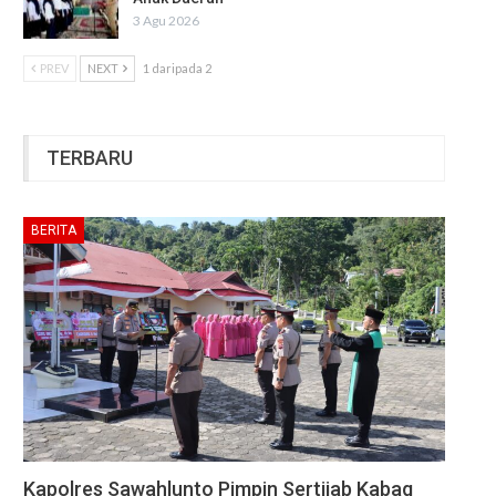
3 Agu 2026
PREV
NEXT
1 daripada 2
TERBARU
BERITA
Kapolres Sawahlunto Pimpin Sertijab Kabag