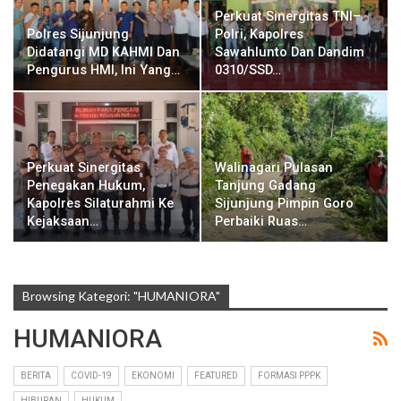
Perkuat Sinergitas TNI–
Polres Sijunjung
Polri, Kapolres
Didatangi MD KAHMI Dan
Sawahlunto Dan Dandim
Pengurus HMI, Ini Yang…
0310/SSD…
Perkuat Sinergitas
Walinagari Pulasan
Penegakan Hukum,
Tanjung Gadang
Kapolres Silaturahmi Ke
Sijunjung Pimpin Goro
Kejaksaan…
Perbaiki Ruas…
Browsing Kategori: "HUMANIORA"
HUMANIORA
BERITA
COVID-19
EKONOMI
FEATURED
FORMASI PPPK
HIBURAN
HUKUM