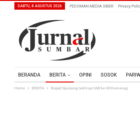
SABTU, 8 AGUSTUS 2026
PEDOMAN MEDIA SIBER
Privacy Poli
BERANDA
BERITA
OPINI
SOSOK
PARIW
Home
BERITA
Bupati Sijunjung Jadi Irup HAB ke-80 Kemenag