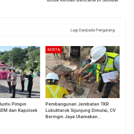
untuk Korban Bencana Di Sumbar
Lagi Daripada Pengarang
BERITA
lunto Pimpin
Pembangunan Jembatan TKR
 SDM dan Kapolsek
Lubuktarok Sijunjung Dimulai, CV
Beringin Jaya Utamakan…