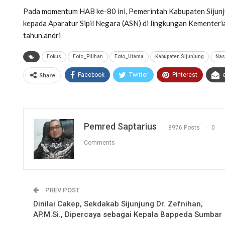
Pada momentum HAB ke-80 ini, Pemerintah Kabupaten Sijun
kepada Aparatur Sipil Negara (ASN) di lingkungan Kementer
tahun.andri
Fokus
Foto_Pilihan
Foto_Utama
Kabupaten Sijunjung
Nas
Share
Facebook
Twitter
Pinterest
Pemred Saptarius
8976 Posts
0
Comments
PREV POST
Dinilai Cakep, Sekdakab Sijunjung Dr. Zefnihan,
AP.M.Si., Dipercaya sebagai Kepala Bappeda Sumbar