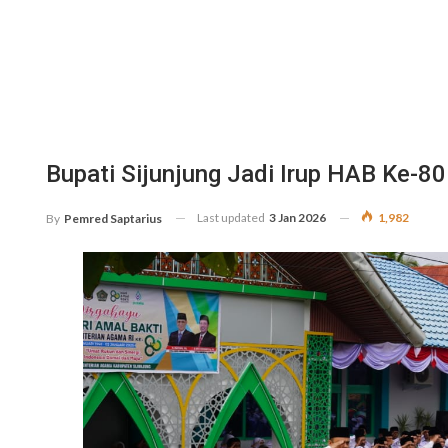
Bupati Sijunjung Jadi Irup HAB Ke-
Last updated
3 Jan 2026
1,982
By
Pemred Saptarius