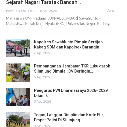
Sejarah Nagari Taratak Bancah…
PEMRED SAPTARIUS
8 Agu 2026
0
Mahasiswa UNP Padang JURNAL SUMBAR| Sawahlunto –
Mahasiswa Kuliah Kerja Nyata (KKN) Universitas Negeri Padang…
Kapolres Sawahlunto Pimpin Sertijab
Kabag SDM dan Kapolsek Barangin
6 Agu 2026
Pembangunan Jembatan TKR Lubuktarok
Sijunjung Dimulai, CV Beringin…
5 Agu 2026
Pengurus PWI Dharmasraya 2026–2029
Dilantik
5 Agu 2026
Tegas, Langgar Disiplin dan Kode Etik,
Empat Polisi Di Sijunjung…
4 Agu 2026