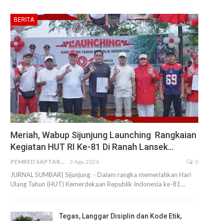
BERITA
Meriah, Wabup Sijunjung Launching Rangkaian
Kegiatan HUT RI Ke-81 Di Ranah Lansek…
PEMRED SAPTARIUS
3 Agu 2026
0
JURNAL SUMBAR| Sijunjung - Dalam rangka memeriahkan Hari
Ulang Tahun (HUT) Kemerdekaan Republik Indonesia ke-81…
Tegas, Langgar Disiplin dan Kode Etik,