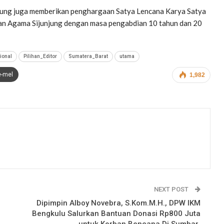
jung juga memberikan penghargaan Satya Lencana Karya Satya
ian Agama Sijunjung dengan masa pengabdian 10 tahun dan 20
ional
Pilihan_Editor
Sumatera_Barat
utama
e-mel
1,982
NEXT POST
Dipimpin Alboy Novebra, S.Kom.M.H., DPW IKM
Bengkulu Salurkan Bantuan Donasi Rp800 Juta