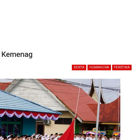
80 Kemenag
BERITA
HUMANIORA
PERISTIWA