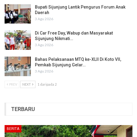
Bupati Sijunjung Lantik Pengurus Forum Anak
Daerah
3 Agu 2026
Di Car Free Day, Wabup dan Masyarakat
Sijunjung Nikmati…
3 Agu 2026
Bahas Pelaksanaan MTQ ke-XLII Di Koto VII,
Pemkab Sijunjung Gelar…
3 Agu 2026
PREV
NEXT
1 daripada 2
TERBARU
BERITA