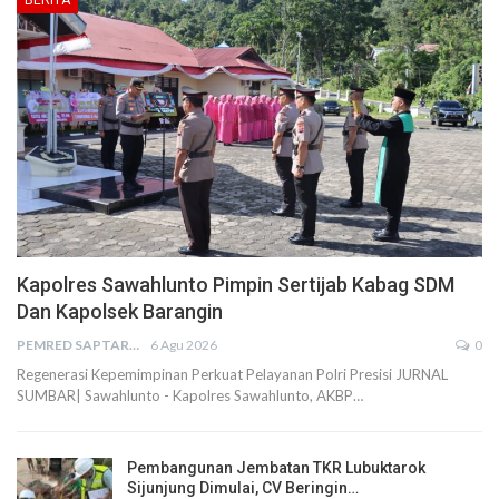
BERITA
Kapolres Sawahlunto Pimpin Sertijab Kabag SDM
Dan Kapolsek Barangin
PEMRED SAPTARIUS
6 Agu 2026
0
Regenerasi Kepemimpinan Perkuat Pelayanan Polri Presisi JURNAL
SUMBAR| Sawahlunto - Kapolres Sawahlunto, AKBP…
Pembangunan Jembatan TKR Lubuktarok
Sijunjung Dimulai, CV Beringin…