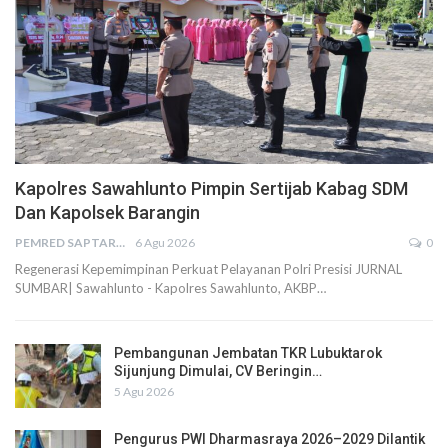
Kapolres Sawahlunto Pimpin Sertijab Kabag SDM
Dan Kapolsek Barangin
PEMRED SAPTARIUS
6 Agu 2026
0
Regenerasi Kepemimpinan Perkuat Pelayanan Polri Presisi JURNAL
SUMBAR| Sawahlunto - Kapolres Sawahlunto, AKBP…
Pembangunan Jembatan TKR Lubuktarok
Sijunjung Dimulai, CV Beringin…
5 Agu 2026
Pengurus PWI Dharmasraya 2026–2029 Dilantik