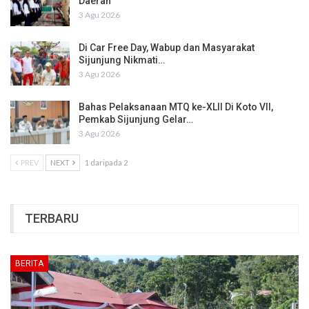
Daerah
3 Agu 2026
Di Car Free Day, Wabup dan Masyarakat
Sijunjung Nikmati…
3 Agu 2026
Bahas Pelaksanaan MTQ ke-XLII Di Koto VII,
Pemkab Sijunjung Gelar…
3 Agu 2026
PREV
NEXT
1 daripada 2
TERBARU
BERITA