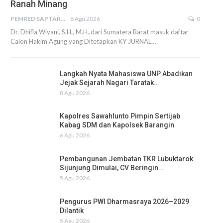
Ranah Minang
PEMRED SAPTARIUS
8 Agu 2026
0
Dr. Dhifla Wiyani, S.H., M.H.,dari Sumatera Barat masuk daftar
Calon Hakim Agung yang Ditetapkan KY JURNAL…
Langkah Nyata Mahasiswa UNP Abadikan
Jejak Sejarah Nagari Taratak…
8 Agu 2026
Kapolres Sawahlunto Pimpin Sertijab
Kabag SDM dan Kapolsek Barangin
6 Agu 2026
Pembangunan Jembatan TKR Lubuktarok
Sijunjung Dimulai, CV Beringin…
5 Agu 2026
Pengurus PWI Dharmasraya 2026–2029
Dilantik
5 Agu 2026