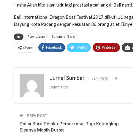
“Insha Allah kita akan ukir lagi prestasi gemilang di Bali nanti,
Bali International Dragon Boat Festival 2017 diikuti 11 nega
Dayung Kota Padang dengan kekuatan 36 orang atlet. [Enye
Foto_Utama
Sumatera_Barat
Share
Facebook
Twitter
Pinterest
Jurnal Sumbar
524 Posts
0
Comments
PREV POST
Polisi Buru Pelaku Pemerkosa, Tiga Ketangkap
Sisanya Masih Buron