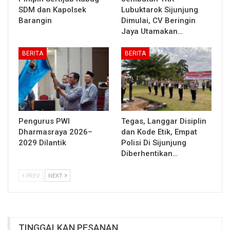
SDM dan Kapolsek
Lubuktarok Sijunjung
Barangin
Dimulai, CV Beringin
Jaya Utamakan…
BERITA
BERITA
Pengurus PWI
Tegas, Langgar Disiplin
Dharmasraya 2026–
dan Kode Etik, Empat
2029 Dilantik
Polisi Di Sijunjung
Diberhentikan…
PREV
NEXT
TINGGALKAN PESANAN