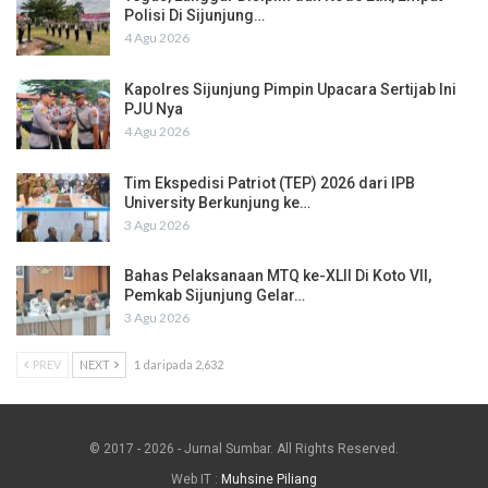
Polisi Di Sijunjung…
4 Agu 2026
Kapolres Sijunjung Pimpin Upacara Sertijab Ini
PJU Nya
4 Agu 2026
Tim Ekspedisi Patriot (TEP) 2026 dari IPB
University Berkunjung ke…
3 Agu 2026
Bahas Pelaksanaan MTQ ke-XLII Di Koto VII,
Pemkab Sijunjung Gelar…
3 Agu 2026
PREV
NEXT
1 daripada 2,632
© 2017 - 2026 - Jurnal Sumbar. All Rights Reserved.
Web IT :
Muhsine Piliang