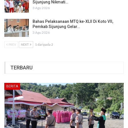
Sijunjung Nikmati…
3 Agu 2026
Bahas Pelaksanaan MTQ ke-XLII Di Koto VII,
Pemkab Sijunjung Gelar…
3 Agu 2026
PREV
NEXT
1 daripada 2
TERBARU
BERITA