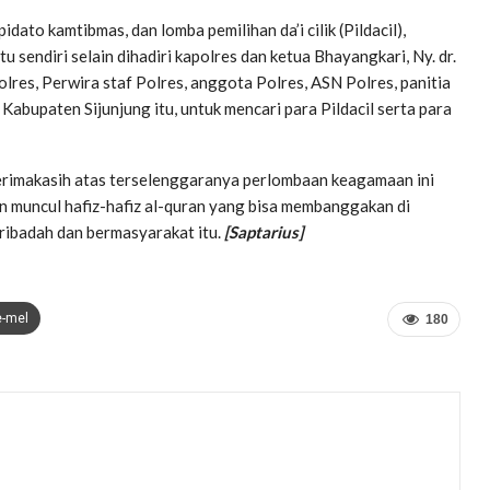
dato kamtibmas, dan lomba pemilihan da’i cilik (Pildacil),
u sendiri selain dihadiri kapolres dan ketua Bhayangkari, Ny. dr.
olres, Perwira staf Polres, anggota Polres, ASN Polres, panitia
Kabupaten Sijunjung itu, untuk mencari para Pildacil serta para
 terimakasih atas terselenggaranya perlombaan keagamaan ini
an muncul hafiz-hafiz al-quran yang bisa membanggakan di
eribadah dan bermasyarakat itu.
[Saptarius]
e-mel
180