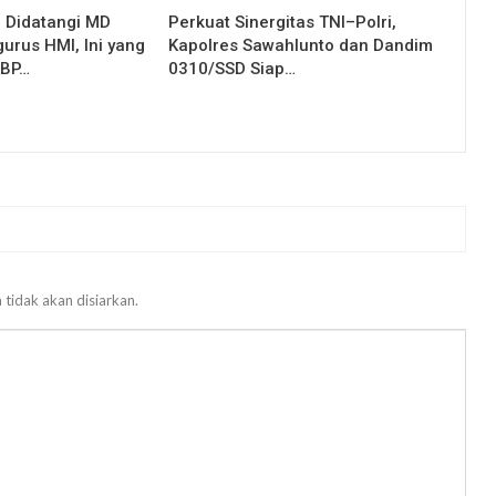
g Didatangi MD
Perkuat Sinergitas TNI–Polri,
urus HMI, Ini yang
Kapolres Sawahlunto dan Dandim
KBP…
0310/SSD Siap…
 tidak akan disiarkan.