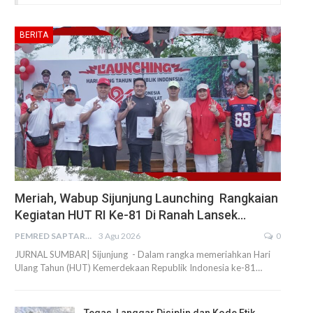
BERITA
Meriah, Wabup Sijunjung Launching Rangkaian
Kegiatan HUT RI Ke-81 Di Ranah Lansek…
PEMRED SAPTARIUS
3 Agu 2026
0
JURNAL SUMBAR| Sijunjung - Dalam rangka memeriahkan Hari
Ulang Tahun (HUT) Kemerdekaan Republik Indonesia ke-81…