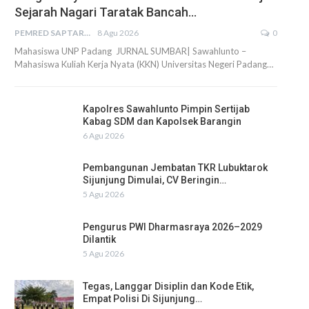
Sejarah Nagari Taratak Bancah…
PEMRED SAPTARIUS
8 Agu 2026
0
Mahasiswa UNP Padang JURNAL SUMBAR| Sawahlunto –
Mahasiswa Kuliah Kerja Nyata (KKN) Universitas Negeri Padang…
Kapolres Sawahlunto Pimpin Sertijab
Kabag SDM dan Kapolsek Barangin
6 Agu 2026
Pembangunan Jembatan TKR Lubuktarok
Sijunjung Dimulai, CV Beringin…
5 Agu 2026
Pengurus PWI Dharmasraya 2026–2029
Dilantik
5 Agu 2026
Tegas, Langgar Disiplin dan Kode Etik,
Empat Polisi Di Sijunjung…