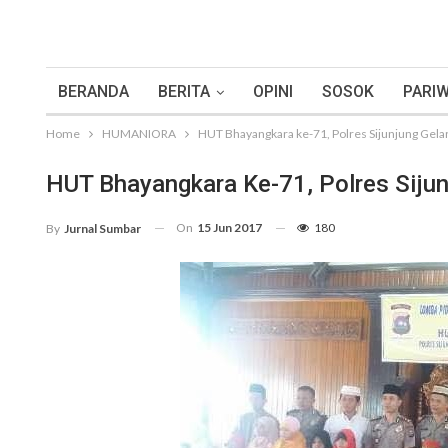
BERANDA
BERITA
OPINI
SOSOK
PARIW
Home
HUMANIORA
HUT Bhayangkara ke-71, Polres Sijunjung Gela
HUT Bhayangkara Ke-71, Polres Siju
On
15 Jun 2017
180
By
Jurnal Sumbar