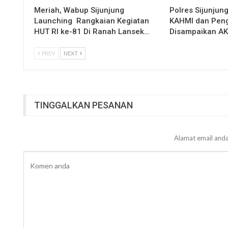
Meriah, Wabup Sijunjung
Polres Sijunjun
Launching Rangkaian Kegiatan
KAHMI dan Peng
HUT RI ke-81 Di Ranah Lansek…
Disampaikan A
PREV
NEXT
TINGGALKAN PESANAN
Alamat email anda