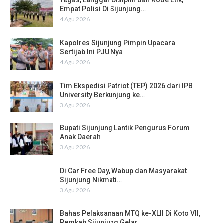
Tegas, Langgar Disiplin dan Kode Etik,
Empat Polisi Di Sijunjung…
4 Agu 2026
Kapolres Sijunjung Pimpin Upacara
Sertijab Ini PJU Nya
4 Agu 2026
Tim Ekspedisi Patriot (TEP) 2026 dari IPB
University Berkunjung ke…
3 Agu 2026
Bupati Sijunjung Lantik Pengurus Forum
Anak Daerah
3 Agu 2026
Di Car Free Day, Wabup dan Masyarakat
Sijunjung Nikmati…
3 Agu 2026
Bahas Pelaksanaan MTQ ke-XLII Di Koto VII,
Pemkab Sijunjung Gelar…