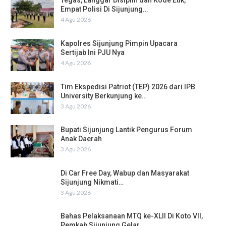
Tegas, Langgar Disiplin dan Kode Etik,
Empat Polisi Di Sijunjung…
4 Agu 2026
Kapolres Sijunjung Pimpin Upacara
Sertijab Ini PJU Nya
4 Agu 2026
Tim Ekspedisi Patriot (TEP) 2026 dari IPB
University Berkunjung ke…
3 Agu 2026
Bupati Sijunjung Lantik Pengurus Forum
Anak Daerah
3 Agu 2026
Di Car Free Day, Wabup dan Masyarakat
Sijunjung Nikmati…
3 Agu 2026
Bahas Pelaksanaan MTQ ke-XLII Di Koto VII,
Pemkab Sijunjung Gelar…