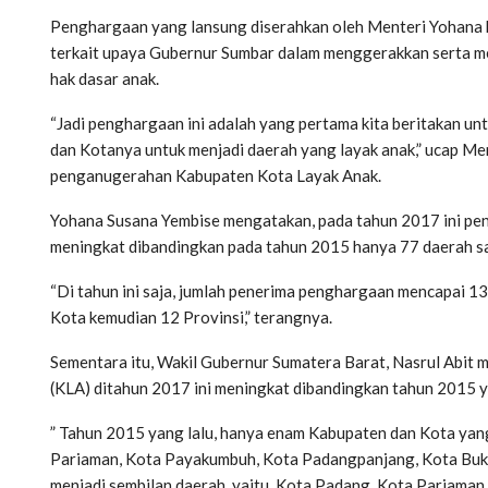
Penghargaan yang lansung diserahkan oleh Menteri Yohana k
terkait upaya Gubernur Sumbar dalam menggerakkan serta m
hak dasar anak.
“Jadi penghargaan ini adalah yang pertama kita beritakan u
dan Kotanya untuk menjadi daerah yang layak anak,” ucap M
penganugerahan Kabupaten Kota Layak Anak.
Yohana Susana Yembise mengatakan, pada tahun 2017 ini pe
meningkat dibandingkan pada tahun 2015 hanya 77 daerah sa
“Di tahun ini saja, jumlah penerima penghargaan mencapai 1
Kota kemudian 12 Provinsi,” terangnya.
Sementara itu, Wakil Gubernur Sumatera Barat, Nasrul Abit
(KLA) ditahun 2017 ini meningkat dibandingkan tahun 2015 y
” Tahun 2015 yang lalu, hanya enam Kabupaten dan Kota yan
Pariaman, Kota Payakumbuh, Kota Padangpanjang, Kota Buki
menjadi sembilan daerah, yaitu, Kota Padang, Kota Pariama