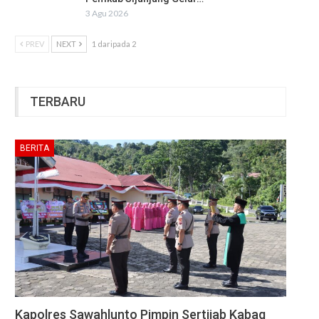
3 Agu 2026
PREV
NEXT
1 daripada 2
TERBARU
BERITA
Kapolres Sawahlunto Pimpin Sertijab Kabag