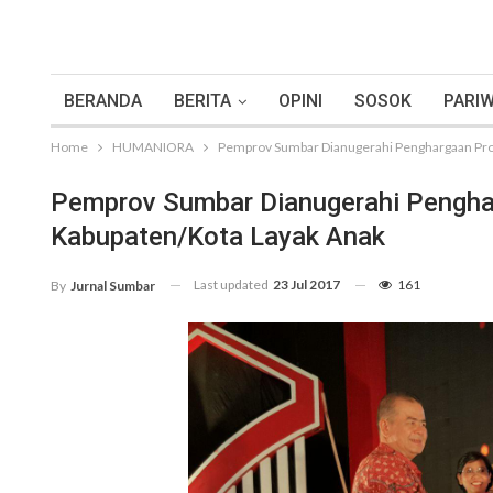
BERANDA
BERITA
OPINI
SOSOK
PARIW
Home
HUMANIORA
Pemprov Sumbar Dianugerahi Penghargaan Pro
Pemprov Sumbar Dianugerahi Pengha
Kabupaten/Kota Layak Anak
Last updated
23 Jul 2017
161
By
Jurnal Sumbar