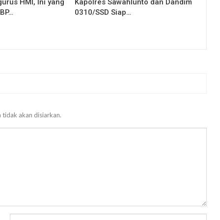
urus HMI, Ini yang
Kapolres Sawahlunto dan Dandim
KBP…
0310/SSD Siap…
 tidak akan disiarkan.