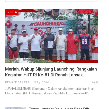
BERITA
Meriah, Wabup Sijunjung Launching Rangkaian
Kegiatan HUT RI Ke-81 Di Ranah Lansek…
PEMRED SAPTARIUS
3 Agu 2026
0
JURNAL SUMBAR| Sijunjung - Dalam rangka memeriahkan Hari
Ulang Tahun (HUT) Kemerdekaan Republik Indonesia ke-81…