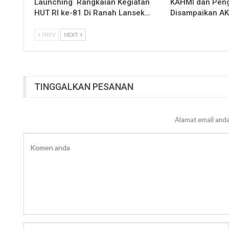
Launching Rangkaian Kegiatan
KAHMI dan Peng
HUT RI ke-81 Di Ranah Lansek…
Disampaikan A
PREV
NEXT
TINGGALKAN PESANAN
Alamat email anda