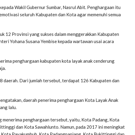
epada Wakil Gubernur Sumbar, Nasrul Abit. Penghargaan itu
emotivasi seluruh Kabupaten dan Kota agar memenuhi semua
ntuk 12 Provinsi yang sukses dalam menggerakkan Kabupaten
enteri Yohana Susana Yembise kepada wartawan usai acara
nerima penghargaan kabupaten kota layak anak cenderung
ja.
38 daerah. Dari jumlah tersebut, terdapat 126 Kabupaten dan
 mengatakan, daerah penerima penghargaan Kota Layak Anak
ang lalu.
g menerima penghargaan tersebut, yaitu, Kota Padang, Kota
ttinggi dan Kota Sawahlunto. Namun, pada 2017 ini meningkat
n, Kota Payakumbuh, Kota Padangpanjang, Kota Bukittinggi dan