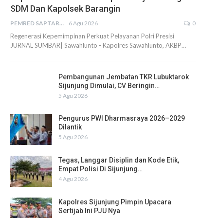
SDM Dan Kapolsek Barangin
PEMRED SAPTARIUS
6 Agu 2026
0
Regenerasi Kepemimpinan Perkuat Pelayanan Polri Presisi
JURNAL SUMBAR| Sawahlunto - Kapolres Sawahlunto, AKBP…
Pembangunan Jembatan TKR Lubuktarok
Sijunjung Dimulai, CV Beringin…
5 Agu 2026
Pengurus PWI Dharmasraya 2026–2029
Dilantik
5 Agu 2026
Tegas, Langgar Disiplin dan Kode Etik,
Empat Polisi Di Sijunjung…
4 Agu 2026
Kapolres Sijunjung Pimpin Upacara
Sertijab Ini PJU Nya