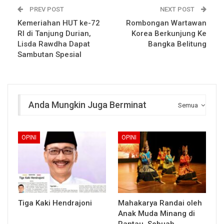
PREV POST
NEXT POST
Kemeriahan HUT ke-72
Rombongan Wartawan
RI di Tanjung Durian,
Korea Berkunjung Ke
Lisda Rawdha Dapat
Bangka Belitung
Sambutan Spesial
Anda Mungkin Juga Berminat
Semua
OPINI
OPINI
Tiga Kaki Hendrajoni
Mahakarya Randai oleh
Anak Muda Minang di
Rantau, Sebuah