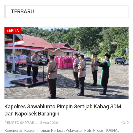
TERBARU
BERITA
Kapolres Sawahlunto Pimpin Sertijab Kabag SDM
Dan Kapolsek Barangin
PEMRED SAPTARIUS
6 Agu 2026
0
Regenerasi Kepemimpinan Perkuat Pelayanan Polri Presisi JURNAL