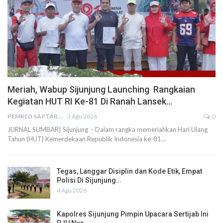
Meriah, Wabup Sijunjung Launching Rangkaian
Kegiatan HUT RI Ke-81 Di Ranah Lansek…
PEMRED SAPTARIUS
3 Agu 2026
0
JURNAL SUMBAR| Sijunjung - Dalam rangka memeriahkan Hari Ulang
Tahun (HUT) Kemerdekaan Republik Indonesia ke-81…
Tegas, Langgar Disiplin dan Kode Etik, Empat
Polisi Di Sijunjung…
4 Agu 2026
Kapolres Sijunjung Pimpin Upacara Sertijab Ini
PJU Nya