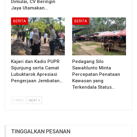
Dimulai, CV Beringin
Jaya Utamakan…
BERITA
BERITA
Kajari dan Kadis PUPR
Pedagang Silo
Sijunjung serta Camat
Sawahlunto Minta
Lubuktarok Apresiasi
Percepatan Penataan
Pengerjaan Jembatan…
Kawasan yang
Terkendala Status…
PREV
NEXT
TINGGALKAN PESANAN