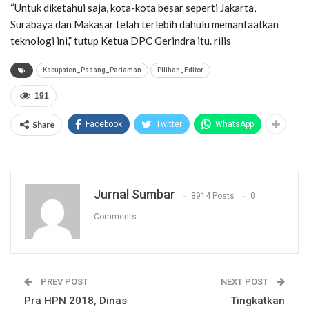
“Untuk diketahui saja, kota-kota besar seperti Jakarta,
Surabaya dan Makasar telah terlebih dahulu memanfaatkan
teknologi ini,” tutup Ketua DPC Gerindra itu. rilis
Kabupaten_Padang_Pariaman
Pilihan_Editor
191
Share
Facebook
Twitter
WhatsApp
Jurnal Sumbar
8914 Posts
0
Comments
PREV POST
NEXT POST
Pra HPN 2018, Dinas
Tingkatkan