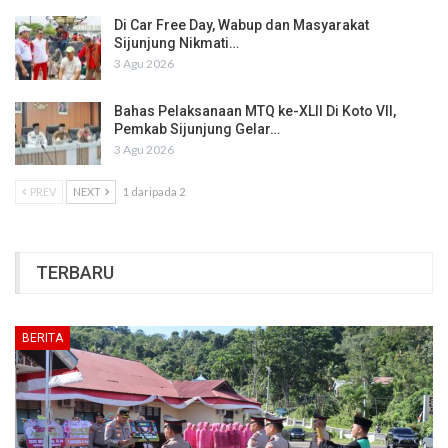
Di Car Free Day, Wabup dan Masyarakat
Sijunjung Nikmati…
3 Agu 2026
Bahas Pelaksanaan MTQ ke-XLII Di Koto VII,
Pemkab Sijunjung Gelar…
3 Agu 2026
PREV
NEXT
1 daripada 2
TERBARU
BERITA