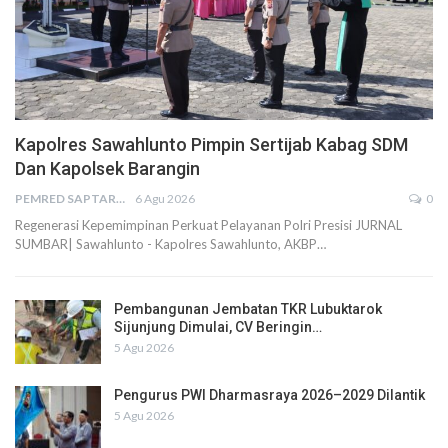
Kapolres Sawahlunto Pimpin Sertijab Kabag SDM
Dan Kapolsek Barangin
PEMRED SAPTARIUS
6 Agu 2026
0
Regenerasi Kepemimpinan Perkuat Pelayanan Polri Presisi JURNAL
SUMBAR| Sawahlunto - Kapolres Sawahlunto, AKBP…
Pembangunan Jembatan TKR Lubuktarok
Sijunjung Dimulai, CV Beringin…
5 Agu 2026
Pengurus PWI Dharmasraya 2026–2029 Dilantik
5 Agu 2026