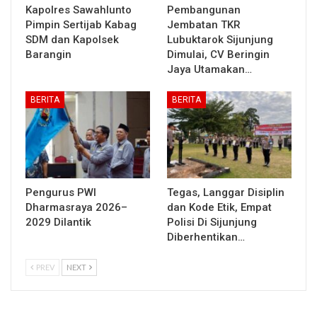
Kapolres Sawahlunto
Pembangunan
Pimpin Sertijab Kabag
Jembatan TKR
SDM dan Kapolsek
Lubuktarok Sijunjung
Barangin
Dimulai, CV Beringin
Jaya Utamakan…
BERITA
BERITA
Pengurus PWI
Tegas, Langgar Disiplin
Dharmasraya 2026–
dan Kode Etik, Empat
2029 Dilantik
Polisi Di Sijunjung
Diberhentikan…
PREV
NEXT