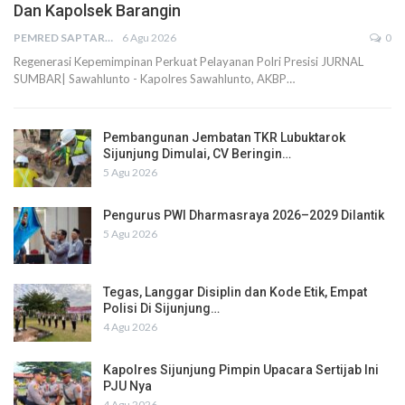
Dan Kapolsek Barangin
PEMRED SAPTARIUS
6 Agu 2026
0
Regenerasi Kepemimpinan Perkuat Pelayanan Polri Presisi JURNAL
SUMBAR| Sawahlunto - Kapolres Sawahlunto, AKBP…
Pembangunan Jembatan TKR Lubuktarok
Sijunjung Dimulai, CV Beringin…
5 Agu 2026
Pengurus PWI Dharmasraya 2026–2029 Dilantik
5 Agu 2026
Tegas, Langgar Disiplin dan Kode Etik, Empat
Polisi Di Sijunjung…
4 Agu 2026
Kapolres Sijunjung Pimpin Upacara Sertijab Ini
PJU Nya
4 Agu 2026