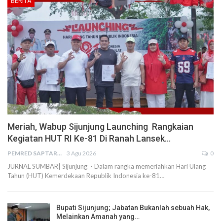
BERITA
Meriah, Wabup Sijunjung Launching Rangkaian
Kegiatan HUT RI Ke-81 Di Ranah Lansek…
PEMRED SAPTARIUS
3 Agu 2026
0
JURNAL SUMBAR| Sijunjung - Dalam rangka memeriahkan Hari Ulang
Tahun (HUT) Kemerdekaan Republik Indonesia ke-81…
Bupati Sijunjung; Jabatan Bukanlah sebuah Hak,
Melainkan Amanah yang…