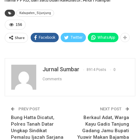
Kabupaten_Sijunjung
156
Share
Facebook
Twitter
WhatsApp
Jurnal Sumbar
8914 Posts
0
Comments
PREV POST
NEXT POST
Bung Hatta Dicatut,
Berkaul Adat, Warga
Polres Tanah Datar
Kayu Gadis Tanjung
Ungkap Sindikat
Gadang Jamu Bupati
Pemalsu Ijazah Sarjana
Yuswir Makan Bajamba