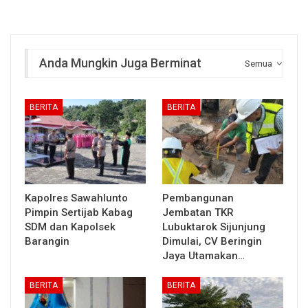
Anda Mungkin Juga Berminat
Semua
BERITA
BERITA
Kapolres Sawahlunto
Pembangunan
Pimpin Sertijab Kabag
Jembatan TKR
SDM dan Kapolsek
Lubuktarok Sijunjung
Barangin
Dimulai, CV Beringin
Jaya Utamakan…
BERITA
BERITA