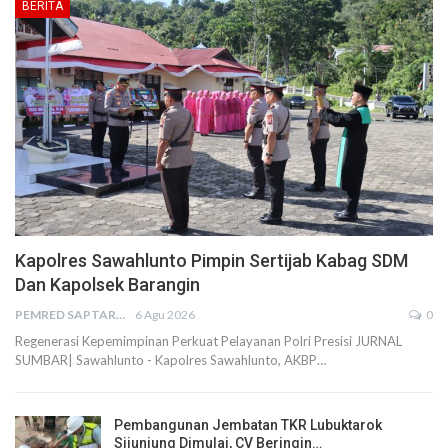
BERITA
Kapolres Sawahlunto Pimpin Sertijab Kabag SDM
Dan Kapolsek Barangin
PEMRED SAPTARIUS
6 Agu 2026
0
Regenerasi Kepemimpinan Perkuat Pelayanan Polri Presisi JURNAL
SUMBAR| Sawahlunto - Kapolres Sawahlunto, AKBP…
Pembangunan Jembatan TKR Lubuktarok
Sijunjung Dimulai, CV Beringin…