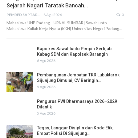
Sejarah Nagari Taratak Bancah…
PEMRED SAPTARIUS
8 Agu 2026
0
Mahasiswa UNP Padang JURNAL SUMBAR| Sawahlunto –
Mahasiswa Kuliah Kerja Nyata (KKN) Universitas Negeri Padang…
Kapolres Sawahlunto Pimpin Sertijab
Kabag SDM dan Kapolsek Barangin
6 Agu 2026
Pembangunan Jembatan TKR Lubuktarok
Sijunjung Dimulai, CV Beringin…
5 Agu 2026
Pengurus PWI Dharmasraya 2026–2029
Dilantik
5 Agu 2026
Tegas, Langgar Disiplin dan Kode Etik,
Empat Polisi Di Sijunjung…