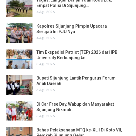
Tegas, Langgar Disiplin dan Kode Etik,
Empat Polisi Di Sijunjung…
4 Agu 2026
Kapolres Sijunjung Pimpin Upacara
Sertijab Ini PJU Nya
4 Agu 2026
Tim Ekspedisi Patriot (TEP) 2026 dari IPB
University Berkunjung ke…
3 Agu 2026
Bupati Sijunjung Lantik Pengurus Forum
Anak Daerah
3 Agu 2026
Di Car Free Day, Wabup dan Masyarakat
Sijunjung Nikmati…
3 Agu 2026
Bahas Pelaksanaan MTQ ke-XLII Di Koto VII,
Pemkab Sijunjung Gelar…