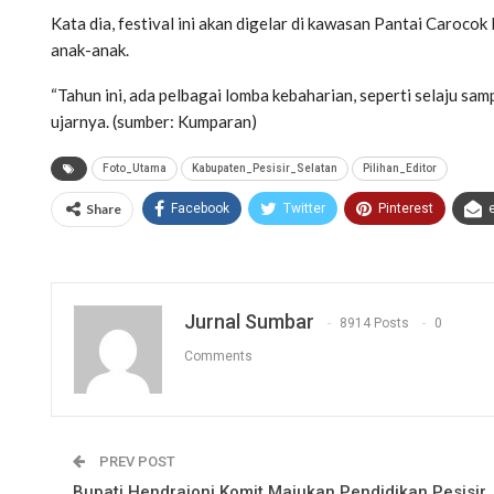
Kata dia, festival ini akan digelar di kawasan Pantai Carocok
anak-anak.
“Tahun ini, ada pelbagai lomba kebaharian, seperti selaju samp
ujarnya. (sumber: Kumparan)
Foto_Utama
Kabupaten_Pesisir_Selatan
Pilihan_Editor
Share
Facebook
Twitter
Pinterest
Jurnal Sumbar
8914 Posts
0
Comments
PREV POST
Bupati Hendrajoni Komit Majukan Pendidikan Pesisir