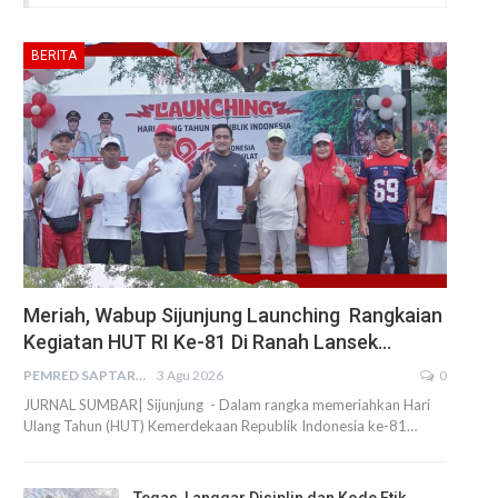
BERITA
Meriah, Wabup Sijunjung Launching Rangkaian
Kegiatan HUT RI Ke-81 Di Ranah Lansek…
PEMRED SAPTARIUS
3 Agu 2026
0
JURNAL SUMBAR| Sijunjung - Dalam rangka memeriahkan Hari
Ulang Tahun (HUT) Kemerdekaan Republik Indonesia ke-81…