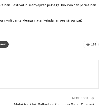
 Painan. Festival ini menyajikan pelbagai hiburan dan permainan
an, voli pantai dengan latar keindahan pesisir pantai,”
e-mel
175
NEXT POST
Mulai Hari Ini, Satlantas Sijunjung Gelar Operasi