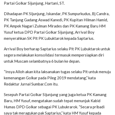
Partai Golkar Sijunjung, Hartani, ST.
Dihadapan PK Sijunjung, Iskandar, PK Sumpurkudus, Bj Candra,
PK Tanjung Gadang Aswad Kanedi, PK Kupitan Hilman Hamid,
PK Ampek Nagari Zulman Mirades dan PK Kamang Baru HM
Yusuf ketua DPD Partai Golkar Sijunjung, Arrival Boy
menyerahkan SK Plt PK Lubuktarok kepada Saptarius.
Arrival Boy berharap Saptarius selaku Plt PK Lubuktarok untuk
segera melakukan konsolidasi termasuk mempersiapkan diri
untuk Muscam selambatnya 6 bulan ke depan.
“Insya Alloh akan kita laksanakan tugas selaku Plt untuk menuju
kemenangan Golkar pada Pileg 2019 mendatang,” kata
Redaktur Jurnal Sumbar.Com itu.
Sesepuh Partai Golkar Sijunjung yang juga ketua PK Kamang
Baru, HM Yusuf, mengatakan sudah tepat menunjuk Kabid
Humas DPD Golkar sebagai PK Lubukrarok. “Secara pribadi
saya tak meragukan pak Saptarius,” kata HM Yusuf kepada