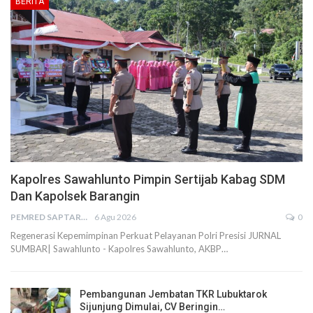
BERITA
Kapolres Sawahlunto Pimpin Sertijab Kabag SDM
Dan Kapolsek Barangin
PEMRED SAPTARIUS
6 Agu 2026
0
Regenerasi Kepemimpinan Perkuat Pelayanan Polri Presisi JURNAL
SUMBAR| Sawahlunto - Kapolres Sawahlunto, AKBP…
Pembangunan Jembatan TKR Lubuktarok
Sijunjung Dimulai, CV Beringin…