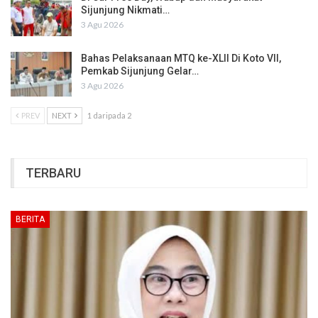
Sijunjung Nikmati…
3 Agu 2026
Bahas Pelaksanaan MTQ ke-XLII Di Koto VII,
Pemkab Sijunjung Gelar…
3 Agu 2026
PREV
NEXT
1 daripada 2
TERBARU
BERITA