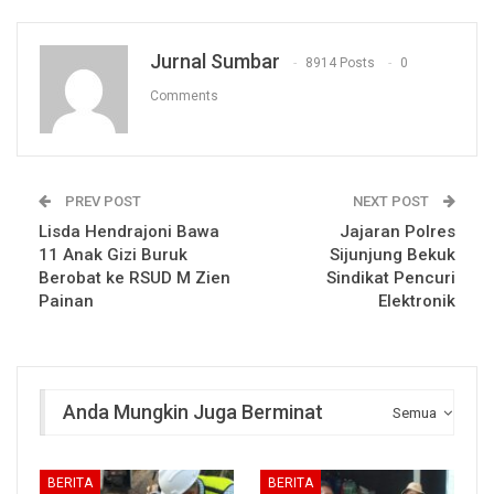
Jurnal Sumbar
8914 Posts
0
Comments
PREV POST
NEXT POST
Lisda Hendrajoni Bawa
Jajaran Polres
11 Anak Gizi Buruk
Sijunjung Bekuk
Berobat ke RSUD M Zien
Sindikat Pencuri
Painan
Elektronik
Anda Mungkin Juga Berminat
Semua
BERITA
BERITA