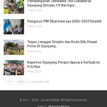
Pembangunan Jembatan TKR Lubuktarok
Sijunjung Dimulai, CV Beringin…
5 Agu 2026
Pengurus PWI Dharmasraya 2026–2029 Dilantik
5 Agu 2026
Tegas, Langgar Disiplin dan Kode Etik, Empat
Polisi Di Sijunjung…
4 Agu 2026
Kapolres Sijunjung Pimpin Upacara Sertijab Ini
PJU Nya
4 Agu 2026
PREV
NEXT
1 daripada 2,632
© 2017 - 2026 - Jurnal Sumbar. All Rights Reserved.
Web IT :
Muhsine Piliang