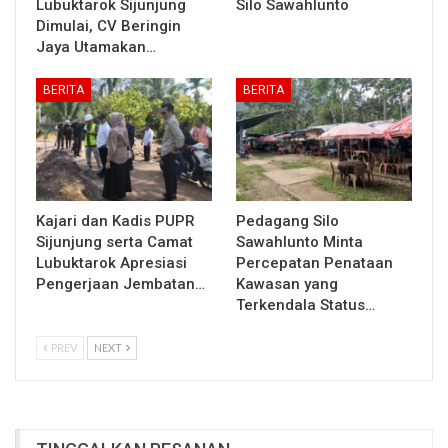
Lubuktarok Sijunjung
Silo Sawahlunto
Dimulai, CV Beringin
Jaya Utamakan…
BERITA
BERITA
Kajari dan Kadis PUPR
Pedagang Silo
Sijunjung serta Camat
Sawahlunto Minta
Lubuktarok Apresiasi
Percepatan Penataan
Pengerjaan Jembatan…
Kawasan yang
Terkendala Status…
PREV
NEXT