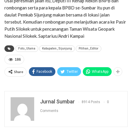
Usai peresmian jalan itu, Deputi III Rehap Rekon BNPB dan
rombongan serta para kepala BPBD se-Sumbar itu pun di
daulat Pemkab Sijunjung makan bersama di lokasi jalan
tersebut. Kemudian rombongan pun melanjutkan acara ke Pasir
Putih Silokek untuk pencanangan Taman Wisata Geopark
Nasional Silokek. Saptarius/Andri Kampai
Foto_Utama
Kabupaten_Sijunjung
Pilihan_Editor
186
Share
Facebook
Twitter
WhatsApp
Jurnal Sumbar
8914 Posts
0
Comments