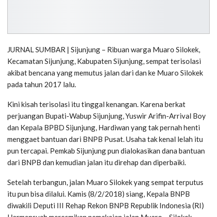
JURNAL SUMBAR | Sijunjung – Ribuan warga Muaro Silokek,
Kecamatan Sijunjung, Kabupaten Sijunjung, sempat terisolasi
akibat bencana yang memutus jalan dari dan ke Muaro Silokek
pada tahun 2017 lalu.
Kini kisah terisolasi itu tinggal kenangan. Karena berkat
perjuangan Bupati-Wabup Sijunjung, Yuswir Arifin-Arrival Boy
dan Kepala BPBD Sijunjung, Hardiwan yang tak pernah henti
menggaet bantuan dari BNPB Pusat. Usaha tak kenal lelah itu
pun tercapai. Pemkab Sijunjung pun dialokasikan dana bantuan
dari BNPB dan kemudian jalan itu direhap dan diperbaiki.
Setelah terbangun, jalan Muaro Silokek yang sempat terputus
itu pun bisa dilalui. Kamis (8/2/2018) siang, Kepala BNPB
diwakili Deputi III Rehap Rekon BNPB Republik Indonesia (RI)
Harmensyah meresmikan pemakaian jalan Muaro – Silokek