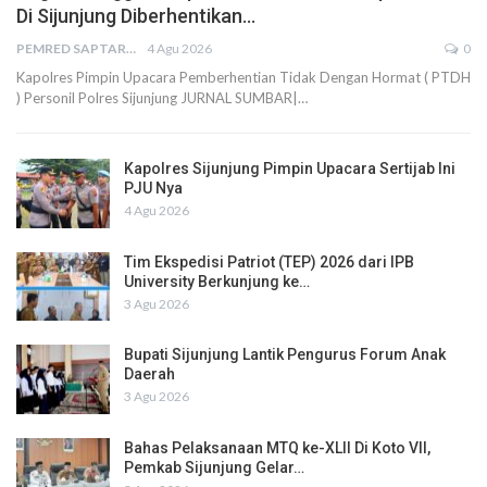
Di Sijunjung Diberhentikan…
PEMRED SAPTARIUS
4 Agu 2026
0
Kapolres Pimpin Upacara Pemberhentian Tidak Dengan Hormat ( PTDH
) Personil Polres Sijunjung JURNAL SUMBAR|…
Kapolres Sijunjung Pimpin Upacara Sertijab Ini
PJU Nya
4 Agu 2026
Tim Ekspedisi Patriot (TEP) 2026 dari IPB
University Berkunjung ke…
3 Agu 2026
Bupati Sijunjung Lantik Pengurus Forum Anak
Daerah
3 Agu 2026
Bahas Pelaksanaan MTQ ke-XLII Di Koto VII,
Pemkab Sijunjung Gelar…