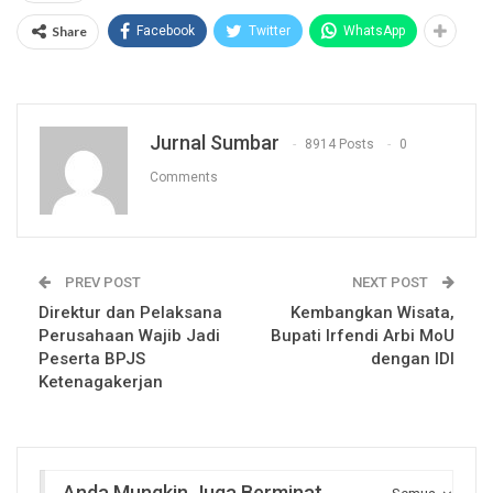
Share
Facebook
Twitter
WhatsApp
Jurnal Sumbar
8914 Posts
0
Comments
PREV POST
NEXT POST
Direktur dan Pelaksana
Kembangkan Wisata,
Perusahaan Wajib Jadi
Bupati Irfendi Arbi MoU
Peserta BPJS
dengan IDI
Ketenagakerjan
Anda Mungkin Juga Berminat