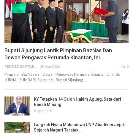
Bupati Sijunjung Lantik Pimpinan BazNas Dan
Dewan Pengawas Perumda Kinantan, Ini…
PEMRED SAPTARIUS
10 Agu 2026
0
Pimpinan BazNas dan Dewan Pengawas Perumda Kinantan Dilantik
JURNAL SUMBAR| Sijunjung - Bupati Sijunjung,…
KY Tetapkan 14 Calon Hakim Agung, Satu dari
Ranah Minang
8 Agu 2026
Langkah Nyata Mahasiswa UNP Abadikan Jejak
Sejarah Nagari Taratak…