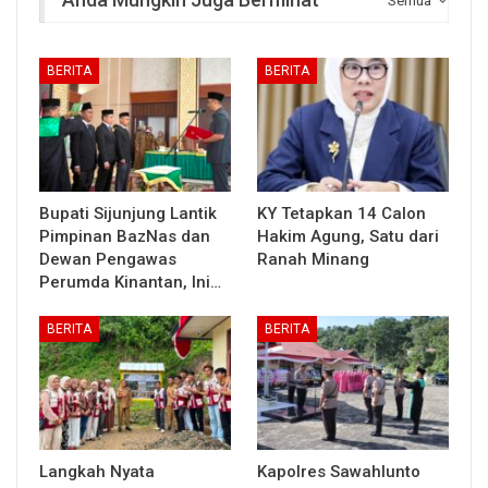
Semua
BERITA
BERITA
Bupati Sijunjung Lantik
KY Tetapkan 14 Calon
Pimpinan BazNas dan
Hakim Agung, Satu dari
Dewan Pengawas
Ranah Minang
Perumda Kinantan, Ini…
BERITA
BERITA
Langkah Nyata
Kapolres Sawahlunto