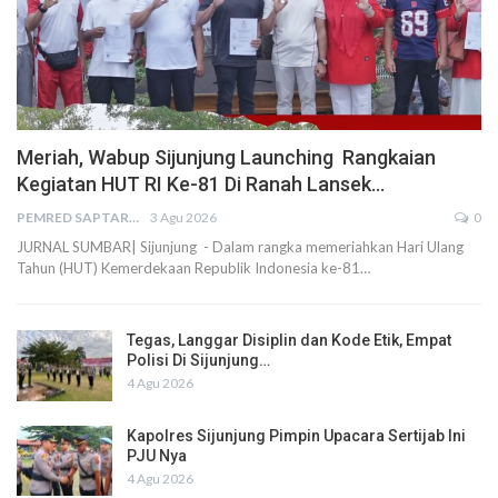
Meriah, Wabup Sijunjung Launching Rangkaian
Kegiatan HUT RI Ke-81 Di Ranah Lansek…
PEMRED SAPTARIUS
3 Agu 2026
0
JURNAL SUMBAR| Sijunjung - Dalam rangka memeriahkan Hari Ulang
Tahun (HUT) Kemerdekaan Republik Indonesia ke-81…
Tegas, Langgar Disiplin dan Kode Etik, Empat
Polisi Di Sijunjung…
4 Agu 2026
Kapolres Sijunjung Pimpin Upacara Sertijab Ini
PJU Nya
4 Agu 2026