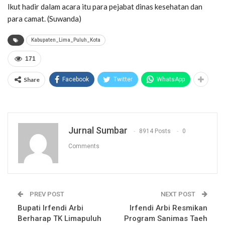
Ikut hadir dalam acara itu para pejabat dinas kesehatan dan
para camat. (Suwanda)
Kabupaten_Lima_Puluh_Kota
171
Share
Facebook
Twitter
WhatsApp
Jurnal Sumbar
8914 Posts
0
Comments
PREV POST
NEXT POST
Bupati Irfendi Arbi
Irfendi Arbi Resmikan
Berharap TK Limapuluh
Program Sanimas Taeh