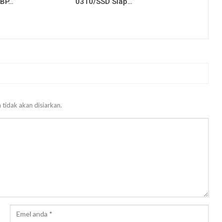
KBP…
0310/SSD Siap…
 tidak akan disiarkan.