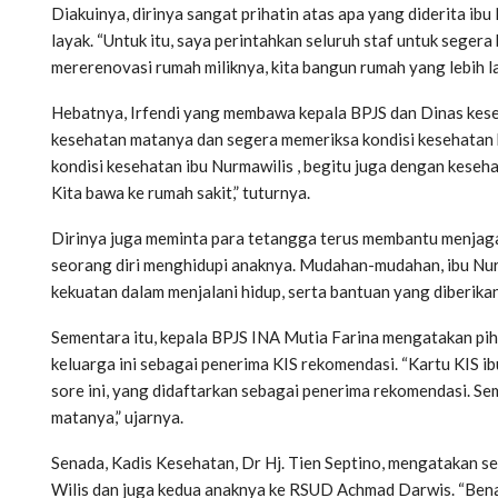
Diakuinya, dirinya sangat prihatin atas apa yang diderita ib
layak. “Untuk itu, saya perintahkan seluruh staf untuk sege
mererenovasi rumah miliknya, kita bangun rumah yang lebih la
Hebatnya, Irfendi yang membawa kepala BPJS dan Dinas kese
kesehatan matanya dan segera memeriksa kondisi kesehatan k
kondisi kesehatan ibu Nurmawilis , begitu juga dengan kese
Kita bawa ke rumah sakit,” tuturnya.
Dirinya juga meminta para tetangga terus membantu menjaga I
seorang diri menghidupi anaknya. Mudahan-mudahan, ibu Nurm
kekuatan dalam menjalani hidup, serta bantuan yang diberika
Sementara itu, kepala BPJS INA Mutia Farina mengatakan p
keluarga ini sebagai penerima KIS rekomendasi. “Kartu KIS i
sore ini, yang didaftarkan sebagai penerima rekomendasi. 
matanya,” ujarnya.
Senada, Kadis Kesehatan, Dr Hj. Tien Septino, mengatakan 
Wilis dan juga kedua anaknya ke RSUD Achmad Darwis. “Benar, s