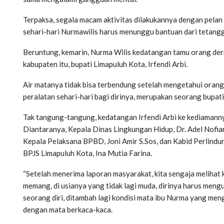
Terpaksa, segala macam aktivitas dilakukannya dengan pelan
sehari-hari Nurmawilis harus menunggu bantuan dari tetang
Beruntung, kemarin, Nurma Wilis kedatangan tamu orang derma
kabupaten itu, bupati Limapuluh Kota, Irfendi Arbi.
Air matanya tidak bisa terbendung setelah mengetahui ora
peralatan sehari-hari bagi dirinya, merupakan seorang bupati
Tak tangung-tangung, kedatangan Irfendi Arbi ke kediamann
Diantaranya, Kepala Dinas Lingkungan Hidup, Dr. Adel Nofiar
Kepala Pelaksana BPBD, Joni Amir S.Sos, dan Kabid Perlindun
BPJS Limapuluh Kota, Ina Mutia Farina.
“Setelah menerima laporan masyarakat, kita sengaja melihat k
memang, di usianya yang tidak lagi muda, dirinya harus men
seorang diri, ditambah lagi kondisi mata ibu Nurma yang me
dengan mata berkaca-kaca.