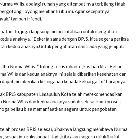
u Nurma Wilis, apalagi rumah yang ditempatinya terbilang tidak
ra bergotong royong membantu ibu ini. Agar secepatnya
yak,” tambah Irfendi.
hatan itu, juga langsung memerintahkan untuk mengobati
edua anaknya. “Bekerja sama dengan BPJS, kita segera periksa
hatan kedua anaknya.Untuk pengobatan nanti ada yang jemput.
bu Nurma Wilis. “Tolong terus dibantu, kasihan kita. Beliau
a Wilis dan kedua anaknya ini selalu diberikan kesehatan dan
n dapat memberikan keringanan kepada keluarga ini,” harapnya.
ihak BPJS kabupaten Limapuluh Kota telah merekomendasikan
bu Nurma Wilis dan kedua anaknya sudah selesai kami proses
Semoga beliau bisa memanfaatkan segera untuk pengobatan
setelah proses BPJS selesai, pihaknya langsung membawa Nurma
esuai inturuksi bupati tadi, kita akan segera rujuk ibu ini.