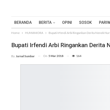
BERANDA
BERITA
OPINI
SOSOK
PARIW
Home
HUMANIORA
Bupati Irfendi Arbi Ringankan Derita Nenek Nu
Bupati Irfendi Arbi Ringankan Derita
On
5 Mar 2018
164
By
Jurnal Sumbar