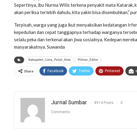
Sepertinya, ibu Nurma Wilis terkena penyakit mata Katarak, k
akan periksa terlebih dahulu, kita yakin bisa disembuhkan,” p
Terpisah, warga yang juga ikut menyaksikan kedatangan Irfen
kepedulian dan cepat tanggapnya terhadap warganya terseb
selalu peka dan terkenal akan jiwa sosialnya. Kedepan merek
masyarakatnya. Suwanda
Kabupaten_Lima_Puluh_Kota
Pilihan_Editor
Share
Facebook
Twitter
Pinterest
Jurnal Sumbar
8914 Posts
0
Comments