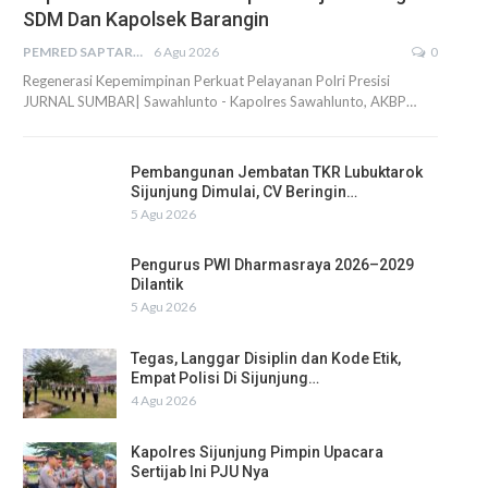
SDM Dan Kapolsek Barangin
PEMRED SAPTARIUS
6 Agu 2026
0
Regenerasi Kepemimpinan Perkuat Pelayanan Polri Presisi
JURNAL SUMBAR| Sawahlunto - Kapolres Sawahlunto, AKBP…
Pembangunan Jembatan TKR Lubuktarok
Sijunjung Dimulai, CV Beringin…
5 Agu 2026
Pengurus PWI Dharmasraya 2026–2029
Dilantik
5 Agu 2026
Tegas, Langgar Disiplin dan Kode Etik,
Empat Polisi Di Sijunjung…
4 Agu 2026
Kapolres Sijunjung Pimpin Upacara
Sertijab Ini PJU Nya