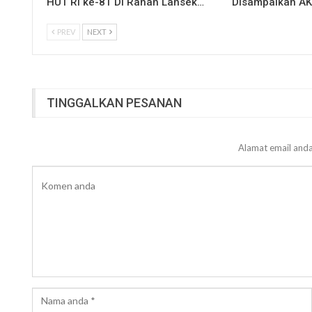
HUT RI ke-81 Di Ranah Lansek…
Disampaikan A
PREV
NEXT
TINGGALKAN PESANAN
Alamat email anda