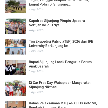
Tegas, Langgar Disiplin dan Kode Etik,
Empat Polisi Di Sijunjung…
4 Agu 2026
Kapolres Sijunjung Pimpin Upacara
Sertijab Ini PJU Nya
4 Agu 2026
Tim Ekspedisi Patriot (TEP) 2026 dari IPB
University Berkunjung ke…
3 Agu 2026
Bupati Sijunjung Lantik Pengurus Forum
Anak Daerah
3 Agu 2026
Di Car Free Day, Wabup dan Masyarakat
Sijunjung Nikmati…
3 Agu 2026
Bahas Pelaksanaan MTQ ke-XLII Di Koto VII,
Pemkab Sijunjung Gelar…