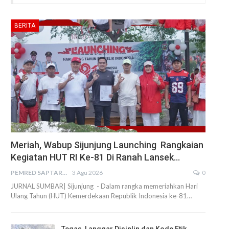
BERITA
Meriah, Wabup Sijunjung Launching Rangkaian
Kegiatan HUT RI Ke-81 Di Ranah Lansek…
PEMRED SAPTARIUS
3 Agu 2026
0
JURNAL SUMBAR| Sijunjung - Dalam rangka memeriahkan Hari
Ulang Tahun (HUT) Kemerdekaan Republik Indonesia ke-81…