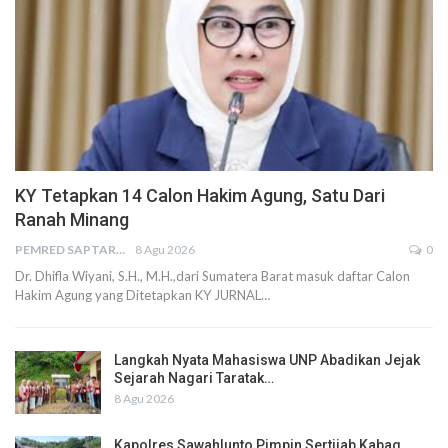
KY Tetapkan 14 Calon Hakim Agung, Satu Dari
Ranah Minang
PEMRED SAPTARIUS
8 Agu 2026
0
Dr. Dhifla Wiyani, S.H., M.H.,dari Sumatera Barat masuk daftar Calon
Hakim Agung yang Ditetapkan KY JURNAL…
Langkah Nyata Mahasiswa UNP Abadikan Jejak
Sejarah Nagari Taratak…
8 Agu 2026
Kapolres Sawahlunto Pimpin Sertijab Kabag