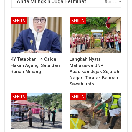
Anda Mungkin Juga Berminat
Semua
BERITA
BERITA
KY Tetapkan 14 Calon
Langkah Nyata
Hakim Agung, Satu dari
Mahasiswa UNP
Ranah Minang
Abadikan Jejak Sejarah
Nagari Taratak Bancah
Sawahlunto…
BERITA
BERITA