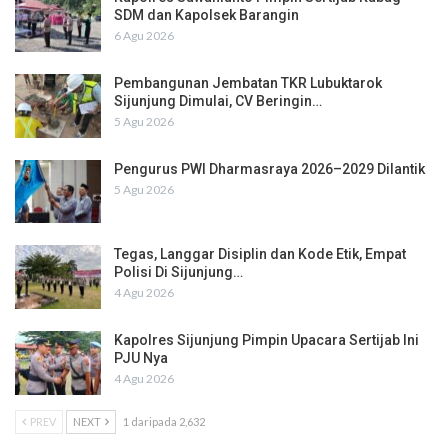
SDM dan Kapolsek Barangin
6 Agu 2026
Pembangunan Jembatan TKR Lubuktarok
Sijunjung Dimulai, CV Beringin…
5 Agu 2026
Pengurus PWI Dharmasraya 2026–2029 Dilantik
5 Agu 2026
Tegas, Langgar Disiplin dan Kode Etik, Empat
Polisi Di Sijunjung…
4 Agu 2026
Kapolres Sijunjung Pimpin Upacara Sertijab Ini
PJU Nya
4 Agu 2026
PREV
NEXT
1 daripada 2,632