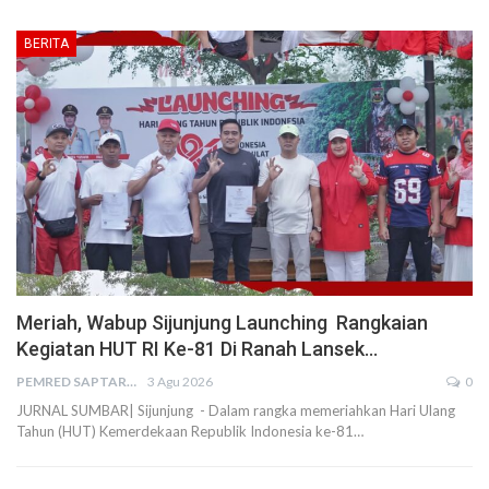
BERITA
Meriah, Wabup Sijunjung Launching Rangkaian
Kegiatan HUT RI Ke-81 Di Ranah Lansek…
PEMRED SAPTARIUS
3 Agu 2026
0
JURNAL SUMBAR| Sijunjung - Dalam rangka memeriahkan Hari Ulang
Tahun (HUT) Kemerdekaan Republik Indonesia ke-81…