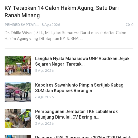
KY Tetapkan 14 Calon Hakim Agung, Satu Dari
Ranah Minang
PEMRED SAPTARIUS
8 Agu 2026
0
Dr. Dhifla Wiyani, S.H., M.H.,dari Sumatera Barat masuk daftar Calon
Hakim Agung yang Ditetapkan KY JURNAL…
Langkah Nyata Mahasiswa UNP Abadikan Jejak
Sejarah Nagari Taratak…
8 Agu 2026
Kapolres Sawahlunto Pimpin Sertijab Kabag
SDM dan Kapolsek Barangin
6 Agu 2026
Pembangunan Jembatan TKR Lubuktarok
Sijunjung Dimulai, CV Beringin…
5 Agu 2026
Pengurus PWI Dharmasraya 2026–2029 Dilantik