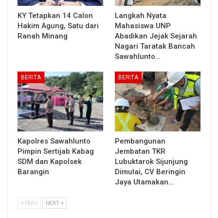
KY Tetapkan 14 Calon
Langkah Nyata
Hakim Agung, Satu dari
Mahasiswa UNP
Ranah Minang
Abadikan Jejak Sejarah
Nagari Taratak Bancah
Sawahlunto…
BERITA
BERITA
Kapolres Sawahlunto
Pembangunan
Pimpin Sertijab Kabag
Jembatan TKR
SDM dan Kapolsek
Lubuktarok Sijunjung
Barangin
Dimulai, CV Beringin
Jaya Utamakan…
PREV
NEXT