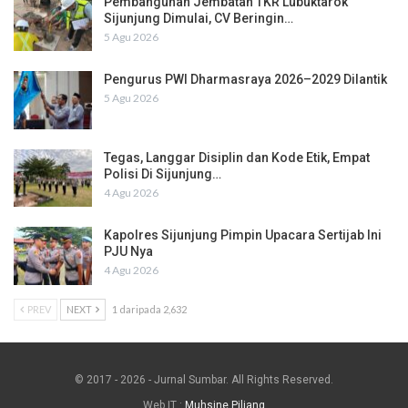
Pembangunan Jembatan TKR Lubuktarok
Sijunjung Dimulai, CV Beringin…
5 Agu 2026
Pengurus PWI Dharmasraya 2026–2029 Dilantik
5 Agu 2026
Tegas, Langgar Disiplin dan Kode Etik, Empat
Polisi Di Sijunjung…
4 Agu 2026
Kapolres Sijunjung Pimpin Upacara Sertijab Ini
PJU Nya
4 Agu 2026
PREV
NEXT
1 daripada 2,632
© 2017 - 2026 - Jurnal Sumbar. All Rights Reserved.
Web IT :
Muhsine Piliang