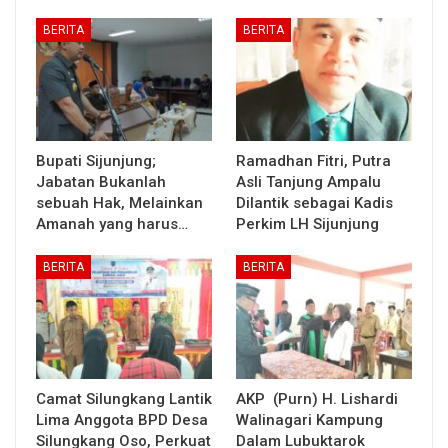
BERITA
BERITA
Bupati Sijunjung;
Ramadhan Fitri, Putra
Jabatan Bukanlah
Asli Tanjung Ampalu
sebuah Hak, Melainkan
Dilantik sebagai Kadis
Amanah yang harus…
Perkim LH Sijunjung
BERITA
BERITA
Camat Silungkang Lantik
AKP (Purn) H. Lishardi
Lima Anggota BPD Desa
Walinagari Kampung
Silungkang Oso, Perkuat
Dalam Lubuktarok