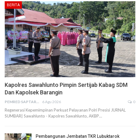
BERITA
Kapolres Sawahlunto Pimpin Sertijab Kabag SDM
Dan Kapolsek Barangin
PEMRED SAPTARIUS
6 Agu 2026
0
Regenerasi Kepemimpinan Perkuat Pelayanan Polri Presisi JURNAL
SUMBAR| Sawahlunto - Kapolres Sawahlunto, AKBP…
Pembangunan Jembatan TKR Lubuktarok