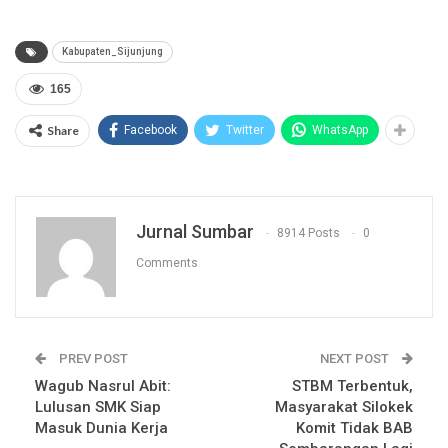
Kabupaten_Sijunjung
165
Share
Facebook
Twitter
WhatsApp
Jurnal Sumbar
8914 Posts
0
Comments
PREV POST
NEXT POST
Wagub Nasrul Abit:
STBM Terbentuk,
Lulusan SMK Siap
Masyarakat Silokek
Masuk Dunia Kerja
Komit Tidak BAB