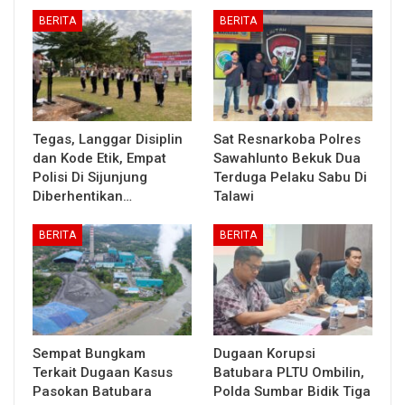
BERITA
BERITA
Tegas, Langgar Disiplin
Sat Resnarkoba Polres
dan Kode Etik, Empat
Sawahlunto Bekuk Dua
Polisi Di Sijunjung
Terduga Pelaku Sabu Di
Diberhentikan…
Talawi
BERITA
BERITA
Sempat Bungkam
Dugaan Korupsi
Terkait Dugaan Kasus
Batubara PLTU Ombilin,
Pasokan Batubara
Polda Sumbar Bidik Tiga