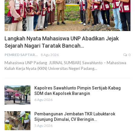
Langkah Nyata Mahasiswa UNP Abadikan Jejak
Sejarah Nagari Taratak Bancah…
PEMRED SAPTARIUS
8 Agu 2026
0
Mahasiswa UNP Padang JURNAL SUMBAR| Sawahlunto – Mahasiswa
Kuliah Kerja Nyata (KKN) Universitas Negeri Padang…
Kapolres Sawahlunto Pimpin Sertijab Kabag
SDM dan Kapolsek Barangin
6 Agu 2026
Pembangunan Jembatan TKR Lubuktarok
Sijunjung Dimulai, CV Beringin…
5 Agu 2026