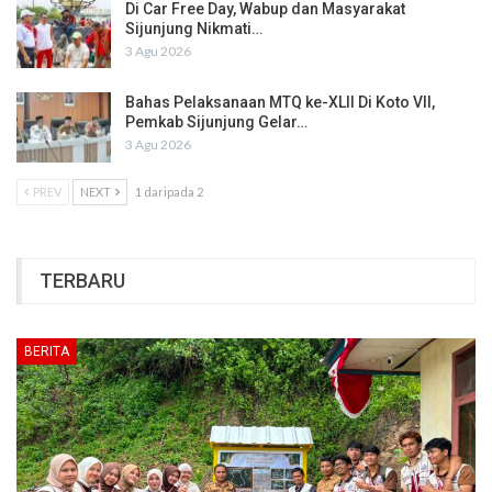
Di Car Free Day, Wabup dan Masyarakat
Sijunjung Nikmati…
3 Agu 2026
Bahas Pelaksanaan MTQ ke-XLII Di Koto VII,
Pemkab Sijunjung Gelar…
3 Agu 2026
PREV
NEXT
1 daripada 2
TERBARU
BERITA