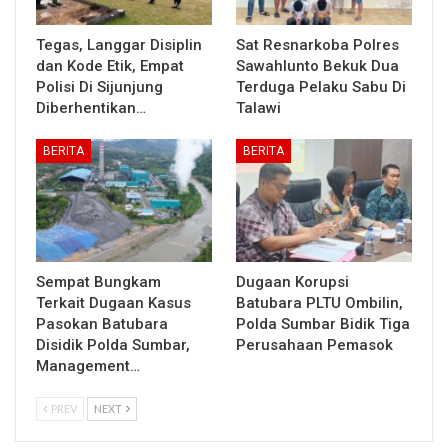
Tegas, Langgar Disiplin
Sat Resnarkoba Polres
dan Kode Etik, Empat
Sawahlunto Bekuk Dua
Polisi Di Sijunjung
Terduga Pelaku Sabu Di
Diberhentikan…
Talawi
BERITA
BERITA
Sempat Bungkam
Dugaan Korupsi
Terkait Dugaan Kasus
Batubara PLTU Ombilin,
Pasokan Batubara
Polda Sumbar Bidik Tiga
Disidik Polda Sumbar,
Perusahaan Pemasok
Management…
PREV
NEXT