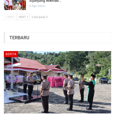
Sijunjung Nikmati…
3 Agu 2026
PREV
NEXT
1 daripada 2
TERBARU
BERITA