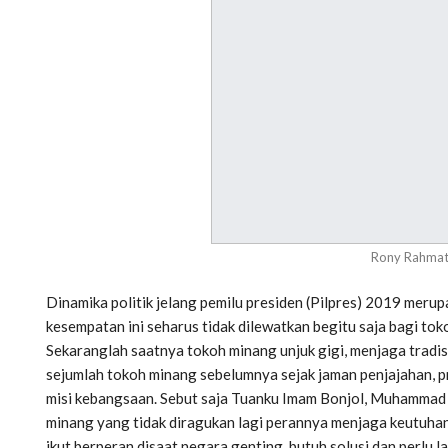
Rony Rahmat
Dinamika politik jelang pemilu presiden (Pilpres) 2019 mer
kesempatan ini seharus tidak dilewatkan begitu saja bagi to
Sekaranglah saatnya tokoh minang unjuk gigi, menjaga tradi
sejumlah tokoh minang sebelumnya sejak jaman penjajahan, p
misi kebangsaan. Sebut saja Tuanku Imam Bonjol, Muhammad Ha
minang yang tidak diragukan lagi perannya menjaga keutuhan
ikut berperan disaat negara genting, butuh solusi dan perlu l