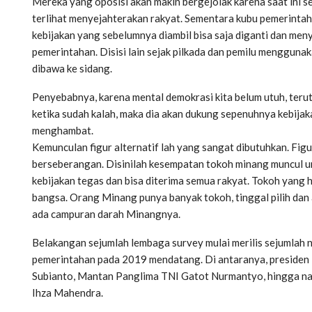
Mereka yang oposisi akan makin bergejolak karena saat ini se
terlihat menyejahterakan rakyat. Sementara kubu pemerintah
kebijakan yang sebelumnya diambil bisa saja diganti dan meny
pemerintahan. Disisi lain sejak pilkada dan pemilu mengguna
dibawa ke sidang.
Penyebabnya, karena mental demokrasi kita belum utuh, terut
ketika sudah kalah, maka dia akan dukung sepenuhnya kebijaka
menghambat.
Kemunculan figur alternatif lah yang sangat dibutuhkan. Figu
berseberangan. Disinilah kesempatan tokoh minang muncul un
kebijakan tegas dan bisa diterima semua rakyat. Tokoh yang
bangsa. Orang Minang punya banyak tokoh, tinggal pilih dan
ada campuran darah Minangnya.
Belakangan sejumlah lembaga survey mulai merilis sejumlah
pemerintahan pada 2019 mendatang. Di antaranya, presiden
Subianto, Mantan Panglima TNI Gatot Nurmantyo, hingga na
Ihza Mahendra.