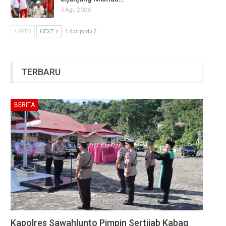
3 Agu 2026
PREV
NEXT
1 daripada 2
TERBARU
BERITA
Kapolres Sawahlunto Pimpin Sertijab Kabag