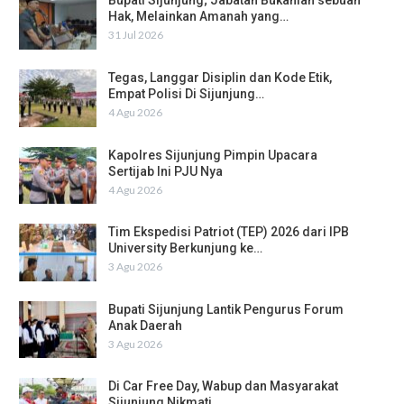
Bupati Sijunjung; Jabatan Bukanlah sebuah
Hak, Melainkan Amanah yang…
31 Jul 2026
Tegas, Langgar Disiplin dan Kode Etik,
Empat Polisi Di Sijunjung…
4 Agu 2026
Kapolres Sijunjung Pimpin Upacara
Sertijab Ini PJU Nya
4 Agu 2026
Tim Ekspedisi Patriot (TEP) 2026 dari IPB
University Berkunjung ke…
3 Agu 2026
Bupati Sijunjung Lantik Pengurus Forum
Anak Daerah
3 Agu 2026
Di Car Free Day, Wabup dan Masyarakat
Sijunjung Nikmati…