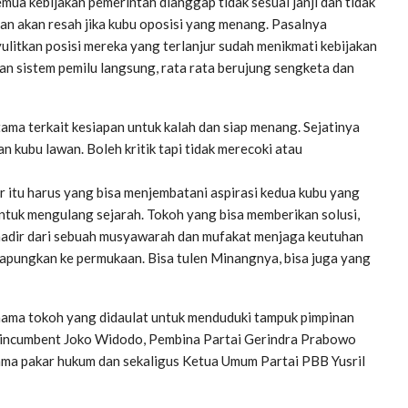
mua kebijakan pemerintah dianggap tidak sesuai janji dan tidak
an akan resah jika kubu oposisi yang menang. Pasalnya
ulitkan posisi mereka yang terlanjur sudah menikmati kebijakan
kan sistem pemilu langsung, rata rata berujung sengketa dan
ama terkait kesiapan untuk kalah dan siap menang. Sejatinya
n kubu lawan. Boleh kritik tapi tidak merecoki atau
r itu harus yang bisa menjembatani aspirasi kedua kubu yang
tuk mengulang sejarah. Tokoh yang bisa memberikan solusi,
 hadir dari sebuah musyawarah dan mufakat menjaga keutuhan
 apungkan ke permukaan. Bisa tulen Minangnya, bisa juga yang
 nama tokoh yang didaulat untuk menduduki tampuk pimpinan
 incumbent Joko Widodo, Pembina Partai Gerindra Prabowo
ma pakar hukum dan sekaligus Ketua Umum Partai PBB Yusril