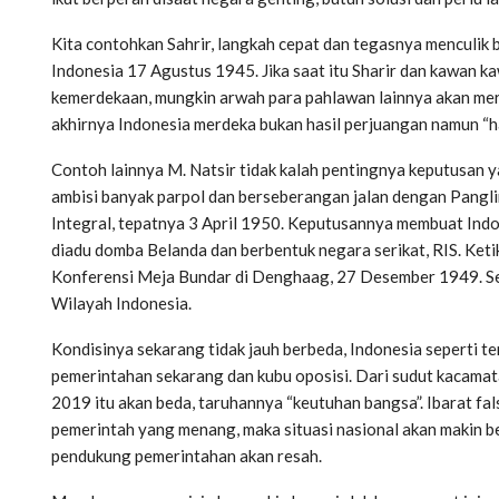
Kita contohkan Sahrir, langkah cepat dan tegasnya menculik
Indonesia 17 Agustus 1945. Jika saat itu Sharir dan kawan 
kemerdekaan, mungkin arwah para pahlawan lainnya akan mera
akhirnya Indonesia merdeka bukan hasil perjuangan namun “ha
Contoh lainnya M. Natsir tidak kalah pentingnya keputusan 
ambisi banyak parpol dan berseberangan jalan dengan Pangl
Integral, tepatnya 3 April 1950. Keputusannya membuat Indo
diadu domba Belanda dan berbentuk negara serikat, RIS. Ketik
Konferensi Meja Bundar di Denghaag, 27 Desember 1949. Se
Wilayah Indonesia.
Kondisinya sekarang tidak jauh berbeda, Indonesia seperti 
pemerintahan sekarang dan kubu oposisi. Dari sudut kacamata
2019 itu akan beda, taruhannya “keutuhan bangsa”. Ibarat fals
pemerintah yang menang, maka situasi nasional akan makin ber
pendukung pemerintahan akan resah.