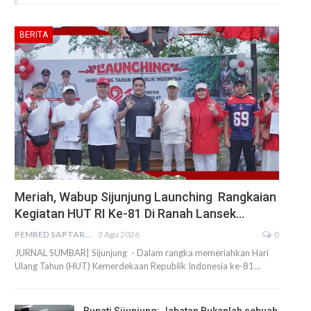
BERITA
Meriah, Wabup Sijunjung Launching Rangkaian
Kegiatan HUT RI Ke-81 Di Ranah Lansek…
PEMRED SAPTARIUS
3 Agu 2026
0
JURNAL SUMBAR| Sijunjung - Dalam rangka memeriahkan Hari
Ulang Tahun (HUT) Kemerdekaan Republik Indonesia ke-81…