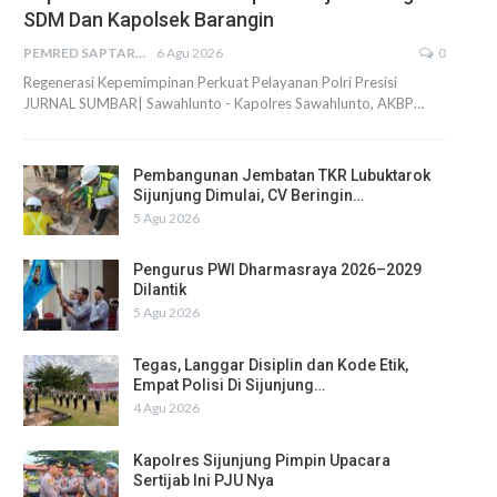
SDM Dan Kapolsek Barangin
PEMRED SAPTARIUS
6 Agu 2026
0
Regenerasi Kepemimpinan Perkuat Pelayanan Polri Presisi
JURNAL SUMBAR| Sawahlunto - Kapolres Sawahlunto, AKBP…
Pembangunan Jembatan TKR Lubuktarok
Sijunjung Dimulai, CV Beringin…
5 Agu 2026
Pengurus PWI Dharmasraya 2026–2029
Dilantik
5 Agu 2026
Tegas, Langgar Disiplin dan Kode Etik,
Empat Polisi Di Sijunjung…
4 Agu 2026
Kapolres Sijunjung Pimpin Upacara
Sertijab Ini PJU Nya