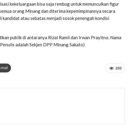
asi kekeluargaan bisa saja rembug untuk memunculkan figur
h semua orang Minang dan diterima kepemimpinannya secara
di kandidat atau sebatas menjadi sosok penengah kondisi
kan publik di antaranya Rizal Ramli dan Irwan Prayitno. Nama
. (Penulis adalah Sekjen DPP Minang Sakato)
e-mel
200