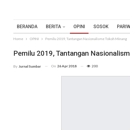
BERANDA
BERITA
OPINI
SOSOK
PARIW
Home
OPINI
Pemilu 2019, Tantangan Nasionalisme Tokoh Minang
Pemilu 2019, Tantangan Nasionalis
On
26 Apr 2018
200
By
Jurnal Sumbar