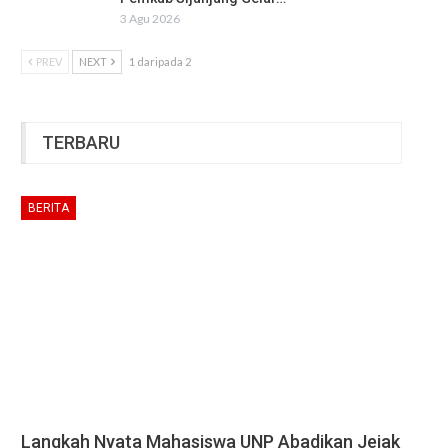
3 Agu 2026
PREV
NEXT
1 daripada 2
TERBARU
BERITA
Langkah Nyata Mahasiswa UNP Abadikan Jejak