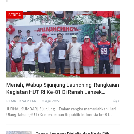
BERITA
Meriah, Wabup Sijunjung Launching Rangkaian
Kegiatan HUT RI Ke-81 Di Ranah Lansek…
PEMRED SAPTARIUS
3 Agu 2026
0
JURNAL SUMBAR| Sijunjung - Dalam rangka memeriahkan Hari
Ulang Tahun (HUT) Kemerdekaan Republik Indonesia ke-81…