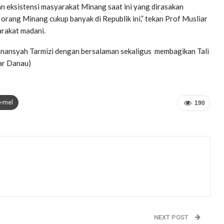
 eksistensi masyarakat Minang saat ini yang dirasakan
orang Minang cukup banyak di Republik ini,” tekan Prof Musliar
rakat madani.
Irdinansyah Tarmizi dengan bersalaman sekaligus membagikan Tali
iar Danau)
e-mel
190
NEXT POST