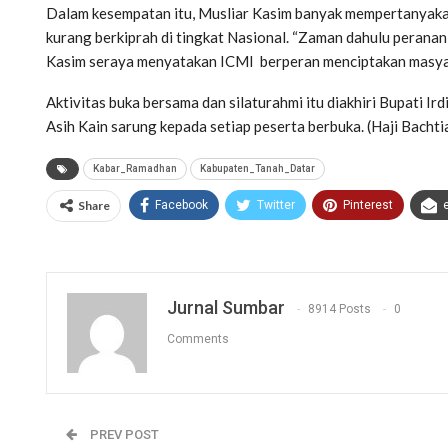
Dalam kesempatan itu, Musliar Kasim banyak mempertanyakan
kurang berkiprah di tingkat Nasional. “Zaman dahulu peranan 
Kasim seraya menyatakan ICMI berperan menciptakan masya
Aktivitas buka bersama dan silaturahmi itu diakhiri Bupati 
Asih Kain sarung kepada setiap peserta berbuka. (Haji Bacht
Kabar_Ramadhan
Kabupaten_Tanah_Datar
Share
Facebook
Twitter
Pinterest
Jurnal Sumbar
8914 Posts
0
Comments
PREV POST