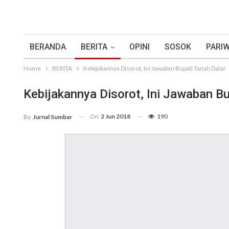
BERANDA
BERITA
OPINI
SOSOK
PARIW
Home
BERITA
Kebijakannya Disorot, Ini Jawaban Bupati Tanah Datar
Kebijakannya Disorot, Ini Jawaban Bu
On
2 Jun 2018
190
By
Jurnal Sumbar