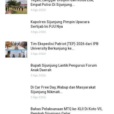
Tegas, Langgar Disiplin dan Kode Etik,
Empat Polisi Di Sijunjung…
4 Agu 2026
Kapolres Sijunjung Pimpin Upacara
Sertijab Ini PJU Nya
4 Agu 2026
Tim Ekspedisi Patriot (TEP) 2026 dari IPB
University Berkunjung ke…
3 Agu 2026
Bupati Sijunjung Lantik Pengurus Forum
Anak Daerah
3 Agu 2026
Di Car Free Day, Wabup dan Masyarakat
Sijunjung Nikmati…
3 Agu 2026
Bahas Pelaksanaan MTQ ke-XLII Di Koto VII,
Pemkab Sijunjung Gelar…