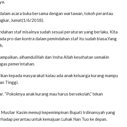
ya.
i dalam acara buka bersama dengan wartawan, tokoh perantau
ngkar, Jumat(1/6/2018).
dahan staf misalnya sudah sesuai peraturan yang berlaku. Kita
 ada pro dan kontra dalam pemindahan staf itu sudah biasa.Yang
h.
ampaikan, alhamdulillah dan Insha Allah kesehatan semakin
ugas pemerintahan.
kan kepada masyarakat kalau ada anak keluarga kurang mampu
an Tinggi.
ar. “Pokoknya anak kurang mau harus bersekolah,” tekan
f Musliar Kasim memuji kepemimpinan Bupati Irdinansyah yang
hadap perantau untuk kemajuan Luhak Nan Tuo ke depan.