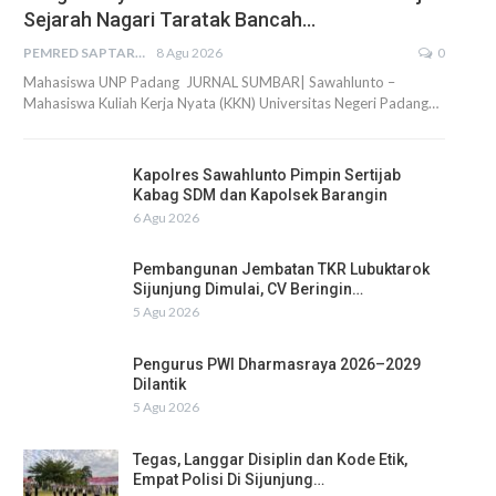
Sejarah Nagari Taratak Bancah…
PEMRED SAPTARIUS
8 Agu 2026
0
Mahasiswa UNP Padang JURNAL SUMBAR| Sawahlunto –
Mahasiswa Kuliah Kerja Nyata (KKN) Universitas Negeri Padang…
Kapolres Sawahlunto Pimpin Sertijab
Kabag SDM dan Kapolsek Barangin
6 Agu 2026
Pembangunan Jembatan TKR Lubuktarok
Sijunjung Dimulai, CV Beringin…
5 Agu 2026
Pengurus PWI Dharmasraya 2026–2029
Dilantik
5 Agu 2026
Tegas, Langgar Disiplin dan Kode Etik,
Empat Polisi Di Sijunjung…