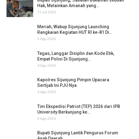
Bupati Sijunjung; Jabatan Bukanlah sebuah
Hak, Melainkan Amanah yang…
31 Jul 2026
Meriah, Wabup Sijunjung Launching
Rangkaian Kegiatan HUT RI ke-81 Di…
3 Agu 2026
Tegas, Langgar Disiplin dan Kode Etik,
Empat Polisi Di Sijunjung…
4 Agu 2026
Kapolres Sijunjung Pimpin Upacara
Sertijab Ini PJU Nya
4 Agu 2026
Tim Ekspedisi Patriot (TEP) 2026 dari IPB
University Berkunjung ke…
3 Agu 2026
Bupati Sijunjung Lantik Pengurus Forum
Anak Daerah