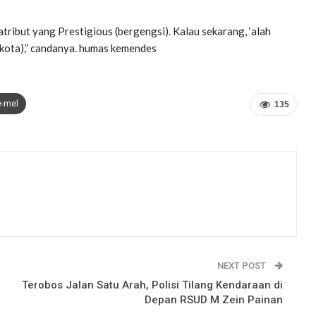
atribut yang Prestigious (bergengsi). Kalau sekarang, ‘alah
g kota),” candanya. humas kemendes
e-mel
135
NEXT POST
Terobos Jalan Satu Arah, Polisi Tilang Kendaraan di
Depan RSUD M Zein Painan