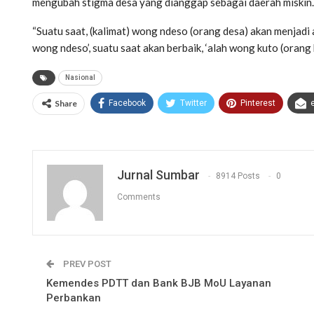
mengubah stigma desa yang dianggap sebagai daerah miskin.
“Suatu saat, (kalimat) wong ndeso (orang desa) akan menjadi 
wong ndeso’, suatu saat akan berbaik, ‘alah wong kuto (oran
Nasional
Share
Facebook
Twitter
Pinterest
Jurnal Sumbar
8914 Posts
0
Comments
PREV POST
Kemendes PDTT dan Bank BJB MoU Layanan
Perbankan