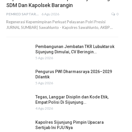
SDM Dan Kapolsek Barangin
PEMRED SAPTARIUS
6 Agu 2026
0
Regenerasi Kepemimpinan Perkuat Pelayanan Polri Presisi
JURNAL SUMBAR| Sawahlunto - Kapolres Sawahlunto, AKBP…
Pembangunan Jembatan TKR Lubuktarok
Sijunjung Dimulai, CV Beringin…
5 Agu 2026
Pengurus PWI Dharmasraya 2026–2029
Dilantik
5 Agu 2026
Tegas, Langgar Disiplin dan Kode Etik,
Empat Polisi Di Sijunjung…
4 Agu 2026
Kapolres Sijunjung Pimpin Upacara
Sertijab Ini PJU Nya