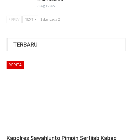
3 Agu 2026
PREV
NEXT
1 daripada 2
TERBARU
BERITA
Kapolres Sawahlunto Pimpin Sertijab Kabag