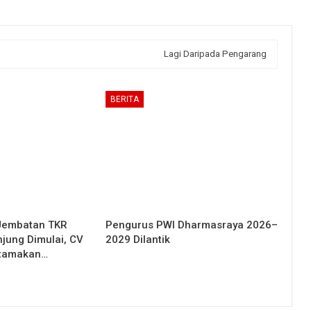
Lagi Daripada Pengarang
BERITA
Jembatan TKR
Pengurus PWI Dharmasraya 2026–
njung Dimulai, CV
2029 Dilantik
Utamakan…