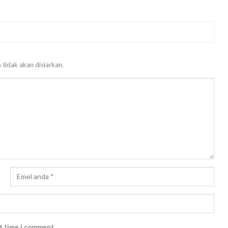
 tidak akan disiarkan.
xt time I comment.