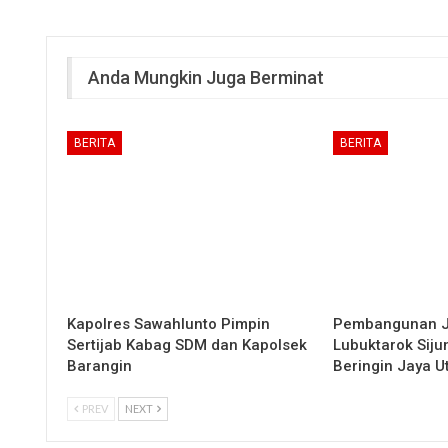
Anda Mungkin Juga Berminat
BERITA
BERITA
Kapolres Sawahlunto Pimpin
Pembangunan 
Sertijab Kabag SDM dan Kapolsek
Lubuktarok Siju
Barangin
Beringin Jaya 
PREV
NEXT