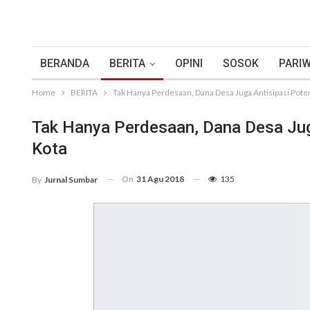
BERANDA
BERITA
OPINI
SOSOK
PARIW
Home
BERITA
Tak Hanya Perdesaan, Dana Desa Juga Antisipasi Pote
Tak Hanya Perdesaan, Dana Desa Jug
Kota
On
31 Agu 2018
135
By
Jurnal Sumbar