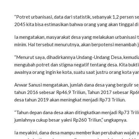
“Potret urbanisasi, data dari statistik, sebanyak 1,2 persen s
2045 kita bisa estimasikan bahwa orang yang akan tinggal di 
Ia mengatakan, masyarakat desa yang melakukan urbanisasi 
minim. Hal tersebut menurutnya, akan berpotensi menambah j
“Menurut saya, dihadirkannya Undang-Undang Desa, kemudia
mengubah potret dan stigma negatif tentang desa. Kita bukt
awalnya orang ingin ke kota, suatu saat justru orang kota yang
Anwar Sanusi mengatakan, jumlah dana desa yang bergulir sej
tahun 2016 sebesar Rp46,9 Triliun, Tahun 2017 sebesar Rp60
desa tahun 2019 akan meningkat menjadi Rp73 Triliun.
“Tahun depan dana desa akan ditingkatkan menjadi Rp73 Trili
jumlahnya cukup besar yakni Rp260 Triliun,” ungkapnya.
Ia meyakini, dana desa mampu memberikan perubahan wajah y