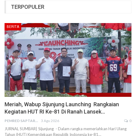
TERPOPULER
BERITA
Meriah, Wabup Sijunjung Launching Rangkaian
Kegiatan HUT RI Ke-81 Di Ranah Lansek…
PEMRED SAPTARIUS
3 Agu 2026
0
JURNAL SUMBAR| Sijunjung - Dalam rangka memeriahkan Hari Ulang
Tahun (HUT) Kemerdekaan Republik Indonesia ke-81…