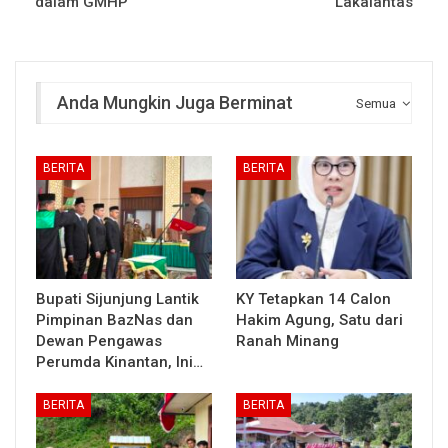
dalam GMHP
Lakalantas
Anda Mungkin Juga Berminat
Semua
BERITA
BERITA
Bupati Sijunjung Lantik
KY Tetapkan 14 Calon
Pimpinan BazNas dan
Hakim Agung, Satu dari
Dewan Pengawas
Ranah Minang
Perumda Kinantan, Ini…
BERITA
BERITA