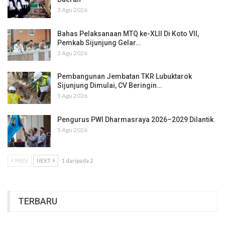
3 Agu 2026
Bahas Pelaksanaan MTQ ke-XLII Di Koto VII,
Pemkab Sijunjung Gelar…
3 Agu 2026
Pembangunan Jembatan TKR Lubuktarok
Sijunjung Dimulai, CV Beringin…
5 Agu 2026
Pengurus PWI Dharmasraya 2026–2029 Dilantik
5 Agu 2026
PREV
NEXT
1 daripada 2
TERBARU