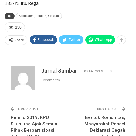
133/YS itu. Rega
Kabupaten_Pesisir_Selatan
150
Share
Facebook
Twitter
WhatsApp
Jurnal Sumbar
8914 Posts
0
Comments
PREV POST
NEXT POST
Pemilu 2019, KPU
Bentuk Komunitas,
Sijunjung Ajak Semua
Masyarakat Pessel
Pihak Berpartisipasi
Deklarasi Cegah