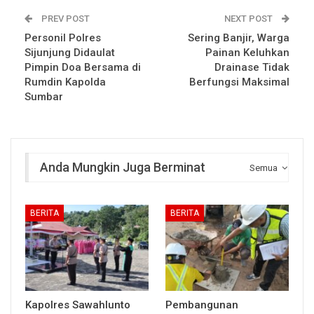
PREV POST
NEXT POST
Personil Polres
Sering Banjir, Warga
Sijunjung Didaulat
Painan Keluhkan
Pimpin Doa Bersama di
Drainase Tidak
Rumdin Kapolda
Berfungsi Maksimal
Sumbar
Anda Mungkin Juga Berminat
Semua
BERITA
BERITA
Kapolres Sawahlunto
Pembangunan