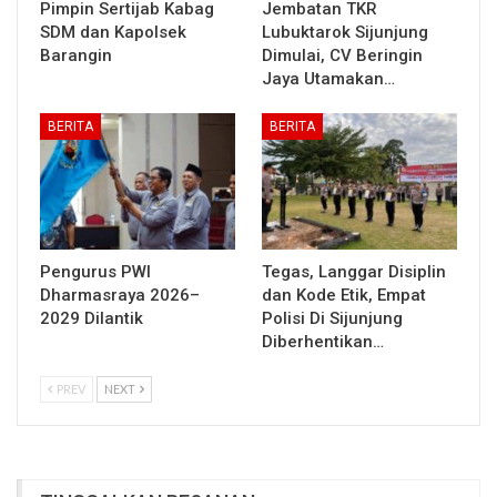
Pimpin Sertijab Kabag
Jembatan TKR
SDM dan Kapolsek
Lubuktarok Sijunjung
Barangin
Dimulai, CV Beringin
Jaya Utamakan…
BERITA
BERITA
Pengurus PWI
Tegas, Langgar Disiplin
Dharmasraya 2026–
dan Kode Etik, Empat
2029 Dilantik
Polisi Di Sijunjung
Diberhentikan…
PREV
NEXT