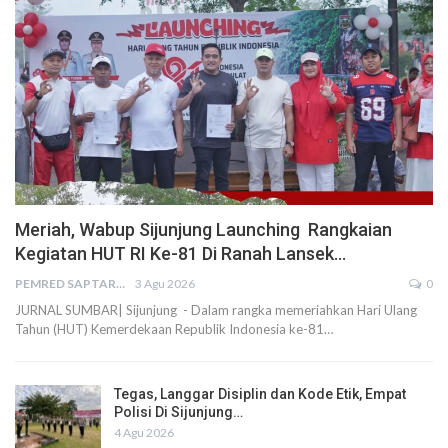
Meriah, Wabup Sijunjung Launching Rangkaian
Kegiatan HUT RI Ke-81 Di Ranah Lansek…
PEMRED SAPTARIUS
3 Agu 2026
0
JURNAL SUMBAR| Sijunjung - Dalam rangka memeriahkan Hari Ulang
Tahun (HUT) Kemerdekaan Republik Indonesia ke-81…
Tegas, Langgar Disiplin dan Kode Etik, Empat
Polisi Di Sijunjung…
4 Agu 2026