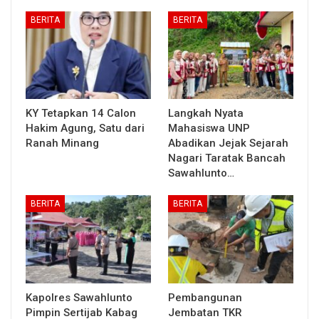
BERITA
BERITA
KY Tetapkan 14 Calon
Langkah Nyata
Hakim Agung, Satu dari
Mahasiswa UNP
Ranah Minang
Abadikan Jejak Sejarah
Nagari Taratak Bancah
Sawahlunto…
BERITA
BERITA
Kapolres Sawahlunto
Pembangunan
Pimpin Sertijab Kabag
Jembatan TKR