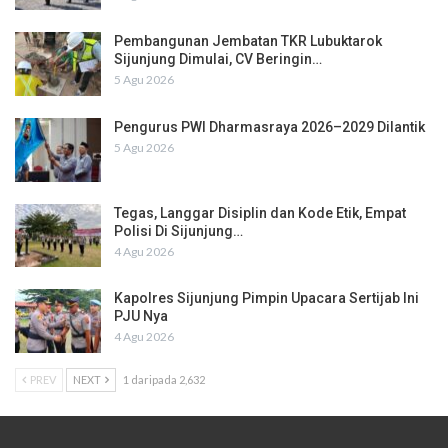
Pembangunan Jembatan TKR Lubuktarok
Sijunjung Dimulai, CV Beringin…
5 Agu 2026
Pengurus PWI Dharmasraya 2026–2029 Dilantik
5 Agu 2026
Tegas, Langgar Disiplin dan Kode Etik, Empat
Polisi Di Sijunjung…
4 Agu 2026
Kapolres Sijunjung Pimpin Upacara Sertijab Ini
PJU Nya
4 Agu 2026
PREV
NEXT
1 daripada 2,632