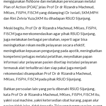
menggunakan fishbone dan melakukan perencanaan melalui
Plan of Action (POA),” jelas Prof Dr dr Rizandra Machmud,
MKses, FISPH, FISCM yang didampingi Dr Isniati, SKM,MPH
dan Rini Zelvia Yuza,SKM itu dihadapan RSUD Sijunjung.
Meski begitu, Prof Dr dr Rizandra Machmud, MKses, FISPH,
FISCM juga merekomendasikan agar pihak RSUD Sijunjung,
juga melakukan berbagai perobahan, seperti agar bisa
meningkatkan rekam medik pelayanan secara efektif,
meningkatkan kepuasan pengunjung pada apotik, meningkatkan
kompetensi petugas melalui pelatihan, meyediakan papan
informasi alur pelayanan pasien disetiap instalasi pelayanan
termasuk alat terkalibrasi dan siap pakai juga menjadi
rekomendasi disampaikan Prof Dr dr Rizandra Machmud,
MKses, FISPH, FISCM pada pihak RSUD Sijunjung.
Bahkan persoalan lain yang perlu dibenahi RSUD Sijunjung,
kata Prof Dr dr Rizandra Machmud, MKses, FISPH, FISCM itu,
yakni soal machine, yakni ketersedian obat kurang, papan alur
pasien tidak jelas, tidak tersedia TV ruang tunggu pasien, ruang