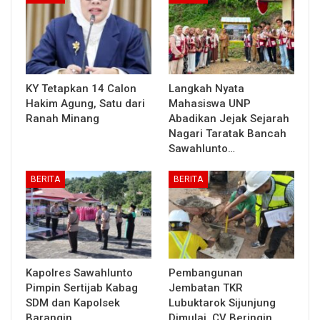
KY Tetapkan 14 Calon
Langkah Nyata
Hakim Agung, Satu dari
Mahasiswa UNP
Ranah Minang
Abadikan Jejak Sejarah
Nagari Taratak Bancah
Sawahlunto…
BERITA
BERITA
Kapolres Sawahlunto
Pembangunan
Pimpin Sertijab Kabag
Jembatan TKR
SDM dan Kapolsek
Lubuktarok Sijunjung
Barangin
Dimulai, CV Beringin