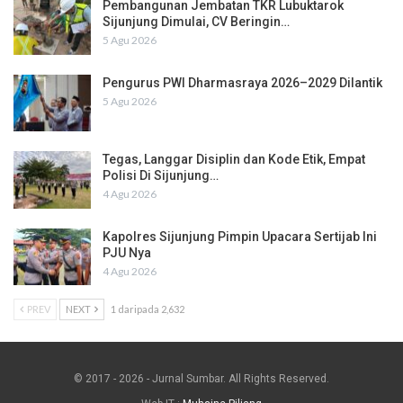
Pembangunan Jembatan TKR Lubuktarok
Sijunjung Dimulai, CV Beringin…
5 Agu 2026
Pengurus PWI Dharmasraya 2026–2029 Dilantik
5 Agu 2026
Tegas, Langgar Disiplin dan Kode Etik, Empat
Polisi Di Sijunjung…
4 Agu 2026
Kapolres Sijunjung Pimpin Upacara Sertijab Ini
PJU Nya
4 Agu 2026
PREV
NEXT
1 daripada 2,632
© 2017 - 2026 - Jurnal Sumbar. All Rights Reserved.