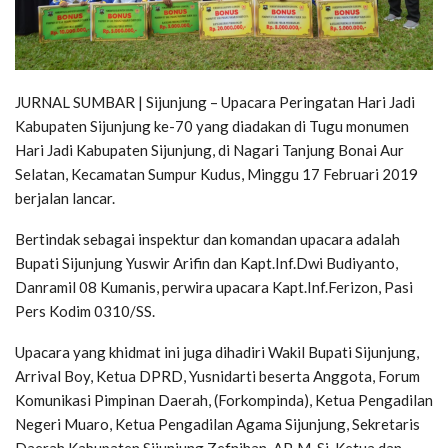
JURNAL SUMBAR | Sijunjung – Upacara Peringatan Hari Jadi
Kabupaten Sijunjung ke-70 yang diadakan di Tugu monumen
Hari Jadi Kabupaten Sijunjung, di Nagari Tanjung Bonai Aur
Selatan, Kecamatan Sumpur Kudus, Minggu 17 Februari 2019
berjalan lancar.
Bertindak sebagai inspektur dan komandan upacara adalah
Bupati Sijunjung Yuswir Arifin dan Kapt.Inf.Dwi Budiyanto,
Danramil 08 Kumanis, perwira upacara Kapt.Inf.Ferizon, Pasi
Pers Kodim 0310/SS.
Upacara yang khidmat ini juga dihadiri Wakil Bupati Sijunjung,
Arrival Boy, Ketua DPRD, Yusnidarti beserta Anggota, Forum
Komunikasi Pimpinan Daerah, (Forkompinda), Ketua Pengadilan
Negeri Muaro, Ketua Pengadilan Agama Sijunjung, Sekretaris
Daerah Kabupaten Sijunjung Zefnihan, AP. M. Si, Ketua dan