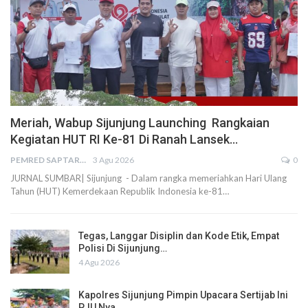
Meriah, Wabup Sijunjung Launching Rangkaian
Kegiatan HUT RI Ke-81 Di Ranah Lansek…
PEMRED SAPTARIUS
3 Agu 2026
0
JURNAL SUMBAR| Sijunjung - Dalam rangka memeriahkan Hari Ulang
Tahun (HUT) Kemerdekaan Republik Indonesia ke-81…
Tegas, Langgar Disiplin dan Kode Etik, Empat
Polisi Di Sijunjung…
4 Agu 2026
Kapolres Sijunjung Pimpin Upacara Sertijab Ini
PJU Nya