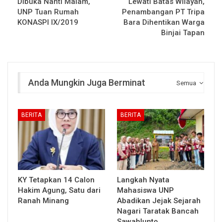
Dibuka Nanti Malam,
Lewati Batas Wilayah,
UNP Tuan Rumah
Penambangan PT Tripa
KONASPI IX/2019
Bara Dihentikan Warga
Binjai Tapan
Anda Mungkin Juga Berminat
Semua
BERITA
BERITA
KY Tetapkan 14 Calon
Langkah Nyata
Hakim Agung, Satu dari
Mahasiswa UNP
Ranah Minang
Abadikan Jejak Sejarah
Nagari Taratak Bancah
Sawahlunto…