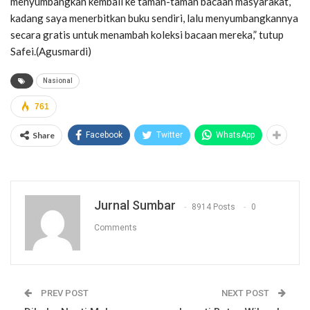
menyumbangkan kembali ke taman-taman bacaan masyarakat,
kadang saya menerbitkan buku sendiri, lalu menyumbangkannya
secara gratis untuk menambah koleksi bacaan mereka,” tutup
Safei.(Agusmardi)
Nasional
761
Share
Facebook
Twitter
WhatsApp
Jurnal Sumbar
8914 Posts
0
Comments
PREV POST
NEXT POST