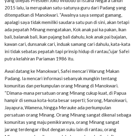
yang dilepas Presiden Joko Widodo di Istana Negara tahun
2015 lalu, ia merupakan satu-satunya guru dari Padang yang
ditempatkan di Manokwari. “Awalnya saya sempat gamang,
apalagi saya tidak memiliki saudara satu pun di sini, akan tetapi
ada pepatah Minang mengatakan, Kok anak pai ka pakan, ikan
bali, balanak bali, ikan pajang bali dahulu, kok anak pai bajalan,
kawan cari, dunsanak cari, induak samang cari dahulu, kata-kata
ini tidak sebatas pepatah tapi prinsip hidup di rantau,”ujar Safei
putra kelahiran Pariaman 1986 itu.
Awal datang ke Manokwari, Safei mencari Warung Makan
Padang. Ia mencari informasi sebanyak mungkin tentang
komunitas dan perkumpulan orang Minang di Manokwari.
“Dimana-mana persatuan orang Minang cukup kuat, di Papua
hampir di semua kota-kota besar seperti; Sorong, Manokwari,
Jayapura, Wamena, hingga Merauke ada perkumpulan
persatuan orang Minang. Orang Minang sangat dikenal sebaga
komunitas yang maju pemikirannya, orang Minang sangat
jarang terdengar ribut dengan suku lain di rantau, orang