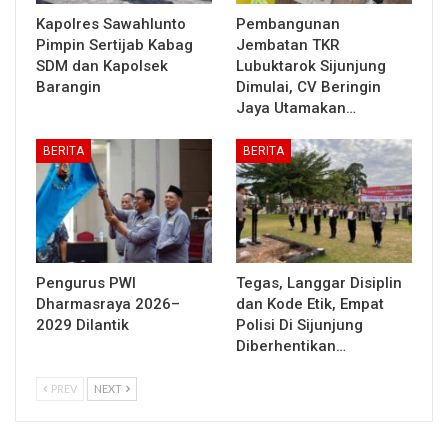
Kapolres Sawahlunto
Pembangunan
Pimpin Sertijab Kabag
Jembatan TKR
SDM dan Kapolsek
Lubuktarok Sijunjung
Barangin
Dimulai, CV Beringin
Jaya Utamakan…
BERITA
BERITA
Pengurus PWI
Tegas, Langgar Disiplin
Dharmasraya 2026–
dan Kode Etik, Empat
2029 Dilantik
Polisi Di Sijunjung
Diberhentikan…
PREV
NEXT