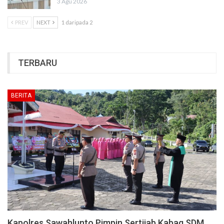
3 Agu 2026
PREV
NEXT
1 daripada 2
TERBARU
BERITA
Kapolres Sawahlunto Pimpin Sertijab Kabag SDM