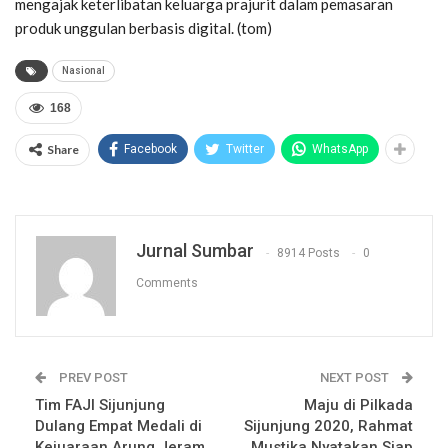
mengajak keterlibatan keluarga prajurit dalam pemasaran
produk unggulan berbasis digital. (tom)
Nasional
168
Share
Facebook
Twitter
WhatsApp
Jurnal Sumbar
8914 Posts
0
Comments
PREV POST
NEXT POST
Tim FAJI Sijunjung
Maju di Pilkada
Dulang Empat Medali di
Sijunjung 2020, Rahmat
Kejuaraan Arung Jeram
Mustika Nyatakan Siap