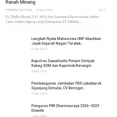
Ranah Minang
PEMRED SAPTARIUS
8 Agu 2026
0
Dr. Dhifla Wiyani, S.H., M.H.,dari Sumatera Barat masuk daftar
Calon Hakim Agung yang Ditetapkan KY JURNAL…
Langkah Nyata Mahasiswa UNP Abadikan
Jejak Sejarah Nagari Taratak…
8 Agu 2026
Kapolres Sawahlunto Pimpin Sertijab
Kabag SDM dan Kapolsek Barangin
6 Agu 2026
Pembangunan Jembatan TKR Lubuktarok
Sijunjung Dimulai, CV Beringin…
5 Agu 2026
Pengurus PWI Dharmasraya 2026–2029
Dilantik
5 Agu 2026