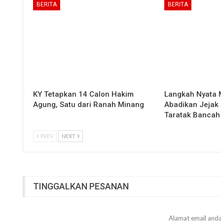
BERITA
BERITA
KY Tetapkan 14 Calon Hakim
Langkah Nyata
Agung, Satu dari Ranah Minang
Abadikan Jejak 
Taratak Bancah
PREV
NEXT
TINGGALKAN PESANAN
Alamat email anda