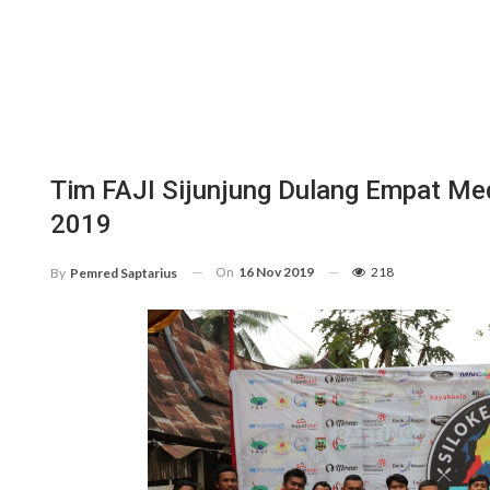
Tim FAJI Sijunjung Dulang Empat Me
2019
On
16 Nov 2019
218
By
Pemred Saptarius