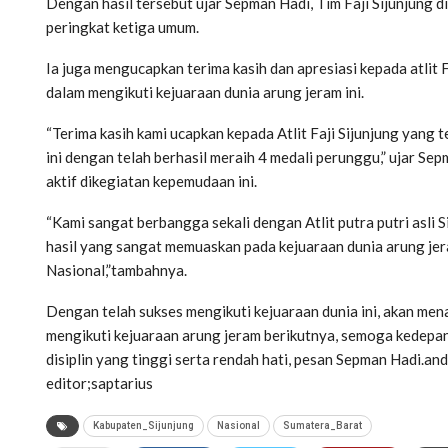
Dengan hasil tersebut ujar Sepman Hadi, Tim Faji Sijunjung
peringkat ketiga umum.
Ia juga mengucapkan terima kasih dan apresiasi kepada atlit 
dalam mengikuti kejuaraan dunia arung jeram ini.
“Terima kasih kami ucapkan kepada Atlit Faji Sijunjung yang 
ini dengan telah berhasil meraih 4 medali perunggu,” ujar Se
aktif dikegiatan kepemudaan ini.
“Kami sangat berbangga sekali dengan Atlit putra putri asli 
hasil yang sangat memuaskan pada kejuaraan dunia arung jer
Nasional,”tambahnya.
Dengan telah sukses mengikuti kejuaraan dunia ini, akan men
mengikuti kejuaraan arung jeram berikutnya, semoga kedepann
disiplin yang tinggi serta rendah hati, pesan Sepman Hadi.and
editor;saptarius
Kabupaten_Sijunjung
Nasional
Sumatera_Barat