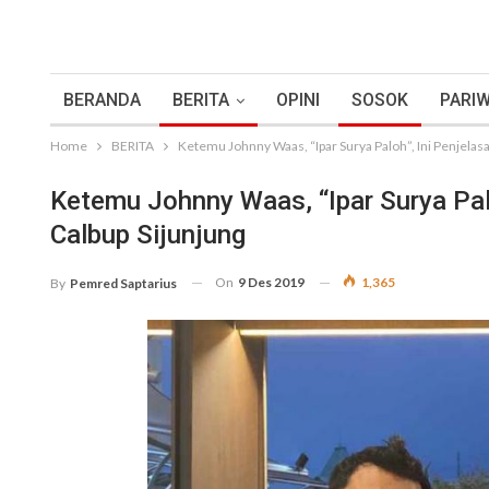
BERANDA
BERITA
OPINI
SOSOK
PARIW
Home
BERITA
Ketemu Johnny Waas, “Ipar Surya Paloh”, Ini Penjelasa
Ketemu Johnny Waas, “Ipar Surya Palo
Calbup Sijunjung
On
9 Des 2019
1,365
By
Pemred Saptarius