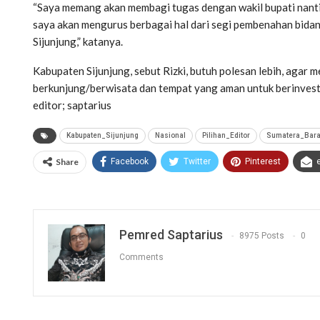
“Saya memang akan membagi tugas dengan wakil bupati nant
saya akan mengurus berbagai hal dari segi pembenahan bidan
Sijunjung,” katanya.
Kabupaten Sijunjung, sebut Rizki, butuh polesan lebih, agar 
berkunjung/berwisata dan tempat yang aman untuk berinves
editor; saptarius
Kabupaten_Sijunjung
Nasional
Pilihan_Editor
Sumatera_Bara
Share
Facebook
Twitter
Pinterest
Pemred Saptarius
8975 Posts
0
Comments