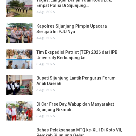
Tegas, Langgar Disiplin dan Kode Etik,
Empat Polisi Di Sijunjung…
4 Agu 2026
Kapolres Sijunjung Pimpin Upacara
Sertijab Ini PJU Nya
4 Agu 2026
Tim Ekspedisi Patriot (TEP) 2026 dari IPB
University Berkunjung ke…
3 Agu 2026
Bupati Sijunjung Lantik Pengurus Forum
Anak Daerah
3 Agu 2026
Di Car Free Day, Wabup dan Masyarakat
Sijunjung Nikmati…
3 Agu 2026
Bahas Pelaksanaan MTQ ke-XLII Di Koto VII,
Pemkab Sijunjung Gelar…