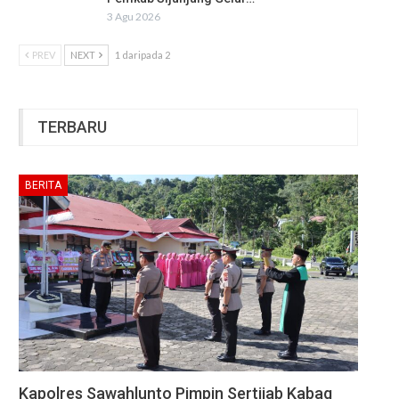
3 Agu 2026
PREV
NEXT
1 daripada 2
TERBARU
BERITA
Kapolres Sawahlunto Pimpin Sertijab Kabag