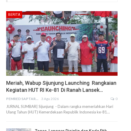
BERITA
Meriah, Wabup Sijunjung Launching Rangkaian
Kegiatan HUT RI Ke-81 Di Ranah Lansek…
PEMRED SAPTARIUS
3 Agu 2026
0
JURNAL SUMBAR| Sijunjung - Dalam rangka memeriahkan Hari
Ulang Tahun (HUT) Kemerdekaan Republik Indonesia ke-81…