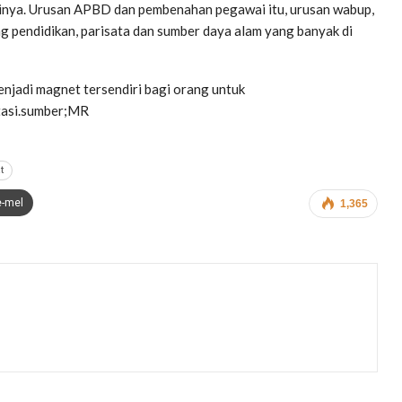
inya. Urusan APBD dan pembenahan pegawai itu, urusan wabup,
g pendidikan, parisata dan sumber daya alam yang banyak di
menjadi magnet tersendiri bagi orang untuk
tasi.sumber;MR
t
e-mel
1,365