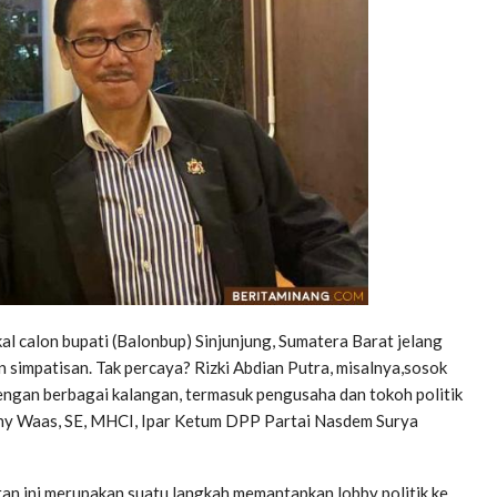
 calon bupati (Balonbup) Sinjunjung, Sumatera Barat jelang
n simpatisan. Tak percaya? Rizki Abdian Putra, misalnya,sosok
 dengan berbagai kalangan, termasuk pengusaha dan tokoh politik
hnny Waas, SE, MHCI, Ipar Ketum DPP Partai Nasdem Surya
iatan ini merupakan suatu langkah memantapkan lobby politik ke