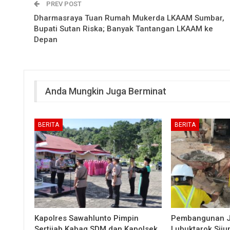
PREV POST
Dharmasraya Tuan Rumah Mukerda LKAAM Sumbar,
Bupati Sutan Riska; Banyak Tantangan LKAAM ke
Depan
Anda Mungkin Juga Berminat
BERITA
BERITA
Kapolres Sawahlunto Pimpin
Pembangunan 
Sertijab Kabag SDM dan Kapolsek
Lubuktarok Siju