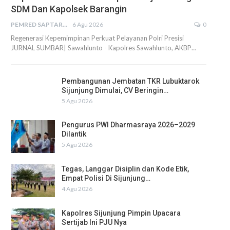
SDM Dan Kapolsek Barangin
PEMRED SAPTARIUS
6 Agu 2026
0
Regenerasi Kepemimpinan Perkuat Pelayanan Polri Presisi
JURNAL SUMBAR| Sawahlunto - Kapolres Sawahlunto, AKBP…
Pembangunan Jembatan TKR Lubuktarok
Sijunjung Dimulai, CV Beringin…
5 Agu 2026
Pengurus PWI Dharmasraya 2026–2029
Dilantik
5 Agu 2026
Tegas, Langgar Disiplin dan Kode Etik,
Empat Polisi Di Sijunjung…
4 Agu 2026
Kapolres Sijunjung Pimpin Upacara
Sertijab Ini PJU Nya