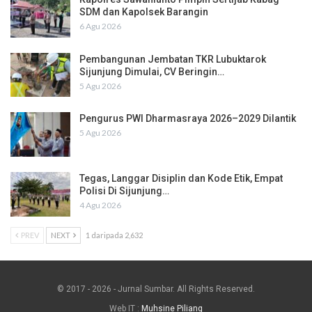
SDM dan Kapolsek Barangin
6 Agu 2026
Pembangunan Jembatan TKR Lubuktarok
Sijunjung Dimulai, CV Beringin…
5 Agu 2026
Pengurus PWI Dharmasraya 2026–2029 Dilantik
5 Agu 2026
Tegas, Langgar Disiplin dan Kode Etik, Empat
Polisi Di Sijunjung…
4 Agu 2026
PREV
NEXT
1 daripada 2,632
© 2017 - 2026 - Jurnal Sumbar. All Rights Reserved.
Web IT :
Muhsine Piliang