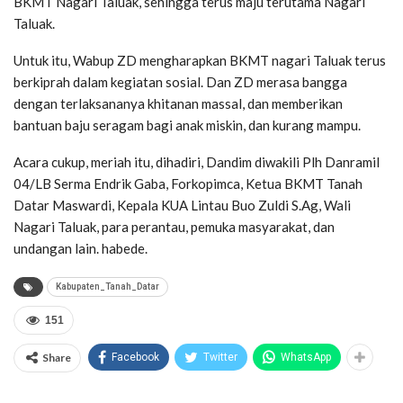
BKMT Nagari Taluak, sehingga terus maju terutama Nagari
Taluak.
Untuk itu, Wabup ZD mengharapkan BKMT nagari Taluak terus
berkiprah dalam kegiatan sosial. Dan ZD merasa bangga
dengan terlaksananya khitanan massal, dan memberikan
bantuan baju seragam bagi anak miskin, dan kurang mampu.
Acara cukup, meriah itu, dihadiri, Dandim diwakili Plh Danramil
04/LB Serma Endrik Gaba, Forkopimca, Ketua BKMT Tanah
Datar Maswardi, Kepala KUA Lintau Buo Zuldi S.Ag, Wali
Nagari Taluak, para perantau, pemuka masyarakat, dan
undangan lain. habede.
Kabupaten_Tanah_Datar
151
Share
Facebook
Twitter
WhatsApp