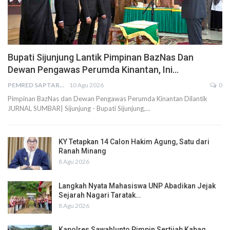
Bupati Sijunjung Lantik Pimpinan BazNas Dan
Dewan Pengawas Perumda Kinantan, Ini…
PEMRED SAPTARIUS
10 Agu 2026
0
Pimpinan BazNas dan Dewan Pengawas Perumda Kinantan Dilantik
JURNAL SUMBAR| Sijunjung - Bupati Sijunjung,…
KY Tetapkan 14 Calon Hakim Agung, Satu dari
Ranah Minang
8 Agu 2026
Langkah Nyata Mahasiswa UNP Abadikan Jejak
Sejarah Nagari Taratak…
8 Agu 2026
Kapolres Sawahlunto Pimpin Sertijab Kabag