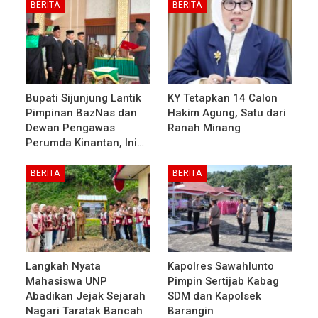
BERITA
BERITA
Bupati Sijunjung Lantik
KY Tetapkan 14 Calon
Pimpinan BazNas dan
Hakim Agung, Satu dari
Dewan Pengawas
Ranah Minang
Perumda Kinantan, Ini…
BERITA
BERITA
Langkah Nyata
Kapolres Sawahlunto
Mahasiswa UNP
Pimpin Sertijab Kabag
Abadikan Jejak Sejarah
SDM dan Kapolsek
Nagari Taratak Bancah
Barangin