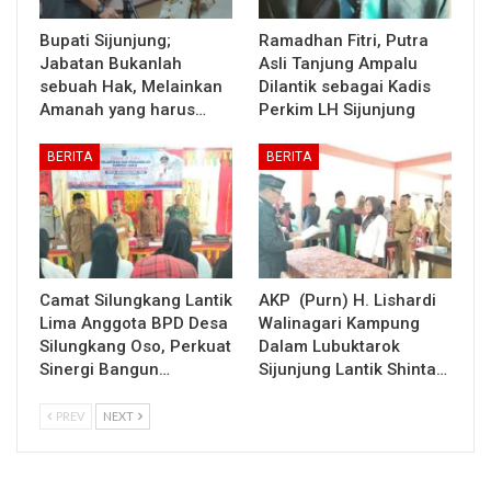
Bupati Sijunjung;
Ramadhan Fitri, Putra
Jabatan Bukanlah
Asli Tanjung Ampalu
sebuah Hak, Melainkan
Dilantik sebagai Kadis
Amanah yang harus…
Perkim LH Sijunjung
BERITA
BERITA
Camat Silungkang Lantik
AKP (Purn) H. Lishardi
Lima Anggota BPD Desa
Walinagari Kampung
Silungkang Oso, Perkuat
Dalam Lubuktarok
Sinergi Bangun…
Sijunjung Lantik Shinta…
PREV
NEXT