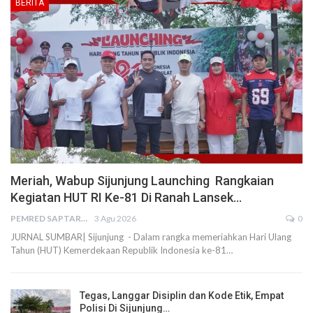
BERITA
Meriah, Wabup Sijunjung Launching Rangkaian
Kegiatan HUT RI Ke-81 Di Ranah Lansek…
PEMRED SAPTARIUS
3 Agu 2026
0
JURNAL SUMBAR| Sijunjung - Dalam rangka memeriahkan Hari Ulang
Tahun (HUT) Kemerdekaan Republik Indonesia ke-81…
Tegas, Langgar Disiplin dan Kode Etik, Empat
Polisi Di Sijunjung…