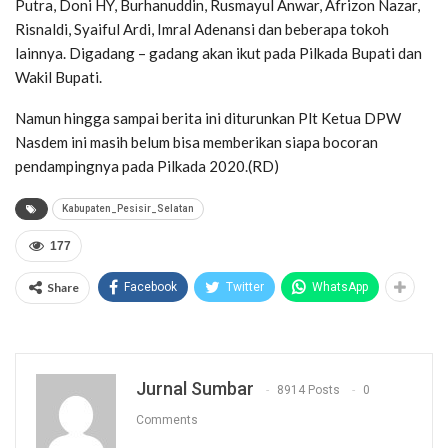
Putra, Doni HY, Burhanuddin, Rusmayul Anwar, Afrizon Nazar,
Risnaldi, Syaiful Ardi, Imral Adenansi dan beberapa tokoh
lainnya. Digadang – gadang akan ikut pada Pilkada Bupati dan
Wakil Bupati.
Namun hingga sampai berita ini diturunkan Plt Ketua DPW
Nasdem ini masih belum bisa memberikan siapa bocoran
pendampingnya pada Pilkada 2020.(RD)
Kabupaten_Pesisir_Selatan
177
Share
Facebook
Twitter
WhatsApp
Jurnal Sumbar
8914 Posts
0
Comments