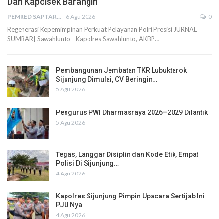
Dan Kapolsek Barangin
PEMRED SAPTARIUS
6 Agu 2026
0
Regenerasi Kepemimpinan Perkuat Pelayanan Polri Presisi JURNAL
SUMBAR| Sawahlunto - Kapolres Sawahlunto, AKBP…
Pembangunan Jembatan TKR Lubuktarok
Sijunjung Dimulai, CV Beringin…
5 Agu 2026
Pengurus PWI Dharmasraya 2026–2029 Dilantik
5 Agu 2026
Tegas, Langgar Disiplin dan Kode Etik, Empat
Polisi Di Sijunjung…
4 Agu 2026
Kapolres Sijunjung Pimpin Upacara Sertijab Ini
PJU Nya
4 Agu 2026