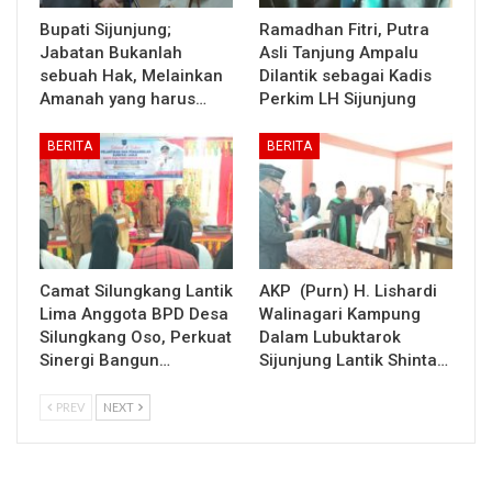
Bupati Sijunjung;
Ramadhan Fitri, Putra
Jabatan Bukanlah
Asli Tanjung Ampalu
sebuah Hak, Melainkan
Dilantik sebagai Kadis
Amanah yang harus…
Perkim LH Sijunjung
BERITA
BERITA
Camat Silungkang Lantik
AKP (Purn) H. Lishardi
Lima Anggota BPD Desa
Walinagari Kampung
Silungkang Oso, Perkuat
Dalam Lubuktarok
Sinergi Bangun…
Sijunjung Lantik Shinta…
PREV
NEXT