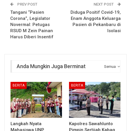
PREV POST
NEXT POST
Tangani “Pasien
Diduga Positif Covid-19,
Corona”, Legislator
Enam Anggota Keluarga
Novermal: Petugas
Pasien di Pekanbaru di
RSUD M Zein Painan
Isolasi
Harus Diberi Insentif
Anda Mungkin Juga Berminat
Semua
BERITA
BERITA
Langkah Nyata
Kapolres Sawahlunto
Mahasiswa UNP
Pimpin Sertijab Kabag