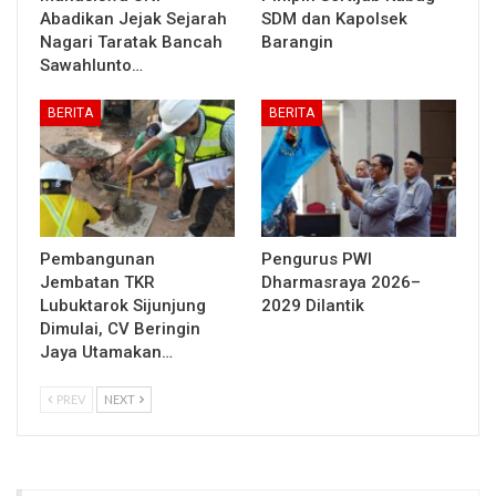
Abadikan Jejak Sejarah
SDM dan Kapolsek
Nagari Taratak Bancah
Barangin
Sawahlunto…
BERITA
BERITA
Pembangunan
Pengurus PWI
Jembatan TKR
Dharmasraya 2026–
Lubuktarok Sijunjung
2029 Dilantik
Dimulai, CV Beringin
Jaya Utamakan…
PREV
NEXT