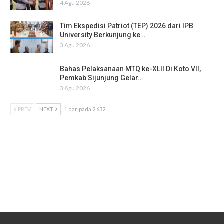
4 Agu 2026
Tim Ekspedisi Patriot (TEP) 2026 dari IPB
University Berkunjung ke…
3 Agu 2026
Bahas Pelaksanaan MTQ ke-XLII Di Koto VII,
Pemkab Sijunjung Gelar…
3 Agu 2026
PREV
NEXT
1 daripada 2,632