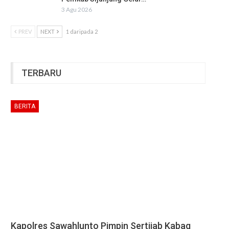
3 Agu 2026
PREV
NEXT
1 daripada 2
TERBARU
BERITA
Kapolres Sawahlunto Pimpin Sertijab Kabag