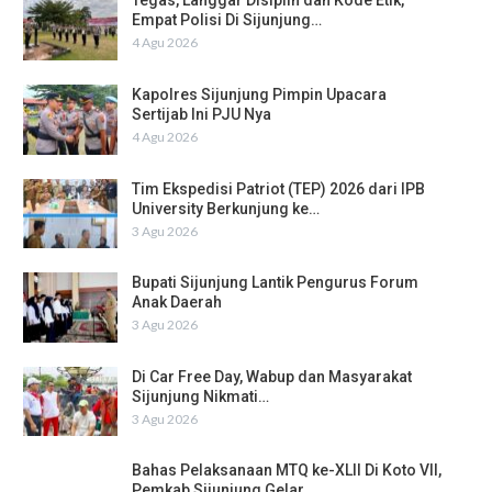
Tegas, Langgar Disiplin dan Kode Etik,
Empat Polisi Di Sijunjung…
4 Agu 2026
Kapolres Sijunjung Pimpin Upacara
Sertijab Ini PJU Nya
4 Agu 2026
Tim Ekspedisi Patriot (TEP) 2026 dari IPB
University Berkunjung ke…
3 Agu 2026
Bupati Sijunjung Lantik Pengurus Forum
Anak Daerah
3 Agu 2026
Di Car Free Day, Wabup dan Masyarakat
Sijunjung Nikmati…
3 Agu 2026
Bahas Pelaksanaan MTQ ke-XLII Di Koto VII,
Pemkab Sijunjung Gelar…