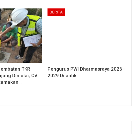
BERITA
Jembatan TKR
Pengurus PWI Dharmasraya 2026–
njung Dimulai, CV
2029 Dilantik
Utamakan…