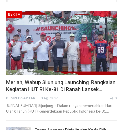
BERITA
Meriah, Wabup Sijunjung Launching Rangkaian
Kegiatan HUT RI Ke-81 Di Ranah Lansek…
PEMRED SAPTARIUS
3 Agu 2026
0
JURNAL SUMBAR| Sijunjung - Dalam rangka memeriahkan Hari
Ulang Tahun (HUT) Kemerdekaan Republik Indonesia ke-81…