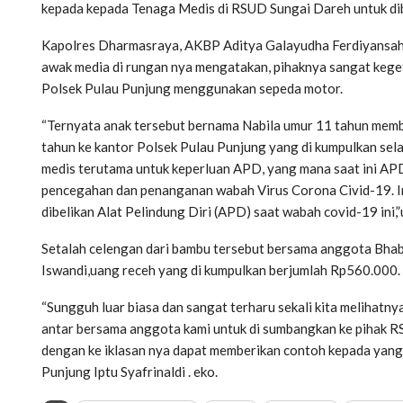
kepada kepada Tenaga Medis di RSUD Sungai Dareh untuk dibe
Kapolres Dharmasraya, AKBP Aditya Galayudha Ferdiyansah, m
awak media di rungan nya mengatakan, pihaknya sangat kege
Polsek Pulau Punjung menggunakan sepeda motor.
“Ternyata anak tersebut bernama Nabila umur 11 tahun mem
tahun ke kantor Polsek Pulau Punjung yang di kumpulkan sel
medis terutama untuk keperluan APD, yang mana saat ini A
pencegahan dan penanganan wabah Virus Corona Civid-19. I
dibelikan Alat Pelindung Diri (APD) saat wabah covid-19 ini,”
Setalah celengan dari bambu tersebut bersama anggota Bh
Iswandi,uang receh yang di kumpulkan berjumlah Rp560.000.
“Sungguh luar biasa dan sangat terharu sekali kita melihatny
antar bersama anggota kami untuk di sumbangkan ke pihak RS
dengan ke iklasan nya dapat memberikan contoh kepada yang 
Punjung Iptu Syafrinaldi . eko.