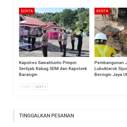
BERITA
BERITA
Kapolres Sawahlunto Pimpin
Pembangunan 
Sertijab Kabag SDM dan Kapolsek
Lubuktarok Siju
Barangin
Beringin Jaya 
PREV
NEXT
TINGGALKAN PESANAN