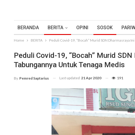
BERANDA
BERITA
OPINI
SOSOK
PARIW
Home
BERITA
Peduli Covid-19, “Bocah” Murid SDN Dharmasraya In
Peduli Covid-19, “Bocah” Murid SDN
Tabungannya Untuk Tenaga Medis
Last updated
21 Apr 2020
191
By
Pemred Saptarius