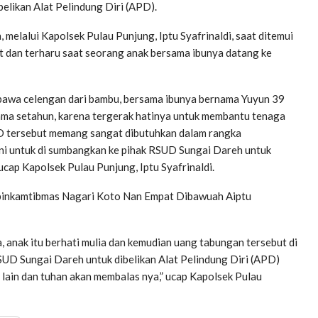
likan Alat Pelindung Diri (APD).
elalui Kapolsek Pulau Punjung, Iptu Syafrinaldi, saat ditemui
t dan terharu saat seorang anak bersama ibunya datang ke
bawa celengan dari bambu, bersama ibunya bernama Yuyun 39
ama setahun, karena tergerak hatinya untuk membantu tenaga
PD tersebut memang sangat dibutuhkan dalam rangka
ni untuk di sumbangkan ke pihak RSUD Sungai Dareh untuk
ucap Kapolsek Pulau Punjung, Iptu Syafrinaldi.
abinkamtibmas Nagari Koto Nan Empat Dibawuah Aiptu
a, anak itu berhati mulia dan kemudian uang tabungan tersebut di
UD Sungai Dareh untuk dibelikan Alat Pelindung Diri (APD)
lain dan tuhan akan membalas nya,” ucap Kapolsek Pulau