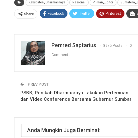
Kabupaten_Dharmasraya
Nasional
Pilihan_Editor
Sumatera_B
Share
Facebook
Twitter
Pinterest
Pemred Saptarius
8975 Posts
0
Comments
PREV POST
PSBB, Pemkab Dharmasraya Lakukan Pertemuan
dan Video Conference Bersama Gubernur Sumbar
Anda Mungkin Juga Berminat