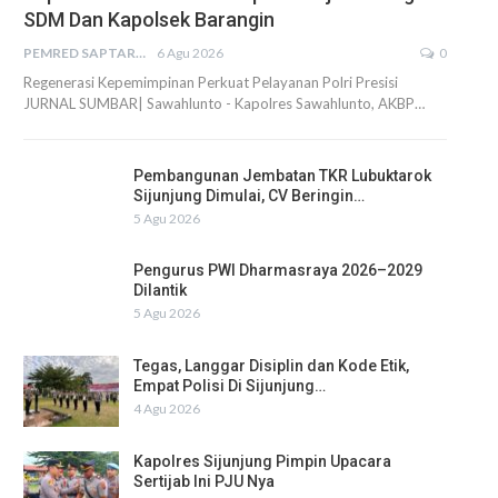
SDM Dan Kapolsek Barangin
PEMRED SAPTARIUS
6 Agu 2026
0
Regenerasi Kepemimpinan Perkuat Pelayanan Polri Presisi
JURNAL SUMBAR| Sawahlunto - Kapolres Sawahlunto, AKBP…
Pembangunan Jembatan TKR Lubuktarok
Sijunjung Dimulai, CV Beringin…
5 Agu 2026
Pengurus PWI Dharmasraya 2026–2029
Dilantik
5 Agu 2026
Tegas, Langgar Disiplin dan Kode Etik,
Empat Polisi Di Sijunjung…
4 Agu 2026
Kapolres Sijunjung Pimpin Upacara
Sertijab Ini PJU Nya