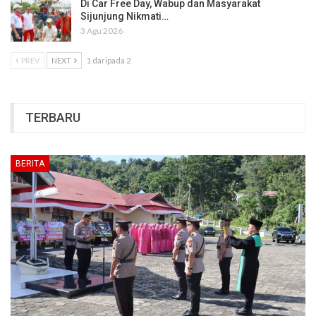
Di Car Free Day, Wabup dan Masyarakat
Sijunjung Nikmati…
3 Agu 2026
PREV
NEXT
1 daripada 2
TERBARU
BERITA