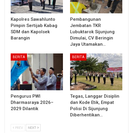
Kapolres Sawahlunto
Pembangunan
Pimpin Sertijab Kabag
Jembatan TKR
SDM dan Kapolsek
Lubuktarok Sijunjung
Barangin
Dimulai, CV Beringin
Jaya Utamakan…
BERITA
BERITA
Pengurus PWI
Tegas, Langgar Disiplin
Dharmasraya 2026–
dan Kode Etik, Empat
2029 Dilantik
Polisi Di Sijunjung
Diberhentikan…
PREV
NEXT