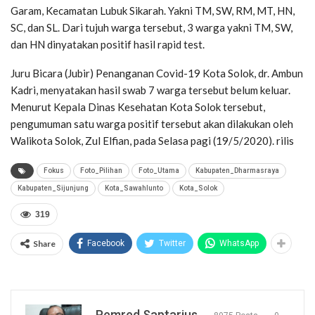
Garam, Kecamatan Lubuk Sikarah. Yakni TM, SW, RM, MT, HN,
SC, dan SL. Dari tujuh warga tersebut, 3 warga yakni TM, SW,
dan HN dinyatakan positif hasil rapid test.
Juru Bicara (Jubir) Penanganan Covid-19 Kota Solok, dr. Ambun
Kadri, menyatakan hasil swab 7 warga tersebut belum keluar.
Menurut Kepala Dinas Kesehatan Kota Solok tersebut,
pengumuman satu warga positif tersebut akan dilakukan oleh
Walikota Solok, Zul Elfian, pada Selasa pagi (19/5/2020). rilis
Fokus
Foto_Pilihan
Foto_Utama
Kabupaten_Dharmasraya
Kabupaten_Sijunjung
Kota_Sawahlunto
Kota_Solok
319
Share
Facebook
Twitter
WhatsApp
Pemred Saptarius