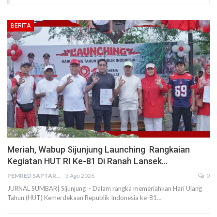
BERITA
Meriah, Wabup Sijunjung Launching Rangkaian
Kegiatan HUT RI Ke-81 Di Ranah Lansek…
PEMRED SAPTARIUS
3 Agu 2026
0
JURNAL SUMBAR| Sijunjung - Dalam rangka memeriahkan Hari Ulang
Tahun (HUT) Kemerdekaan Republik Indonesia ke-81…