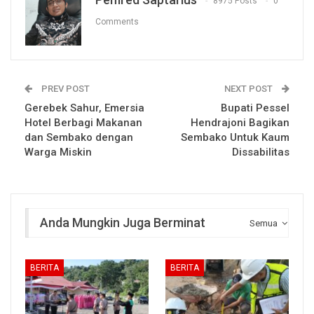
8975 Posts
0
Comments
PREV POST
NEXT POST
Gerebek Sahur, Emersia
Bupati Pessel
Hotel Berbagi Makanan
Hendrajoni Bagikan
dan Sembako dengan
Sembako Untuk Kaum
Warga Miskin
Dissabilitas
Anda Mungkin Juga Berminat
Semua
BERITA
BERITA