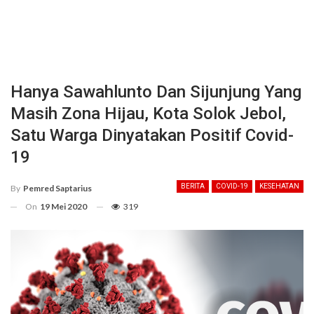
Hanya Sawahlunto Dan Sijunjung Yang
Masih Zona Hijau, Kota Solok Jebol,
Satu Warga Dinyatakan Positif Covid-
19
BERITA
COVID-19
KESEHATAN
By
Pemred Saptarius
On
19 Mei 2020
319